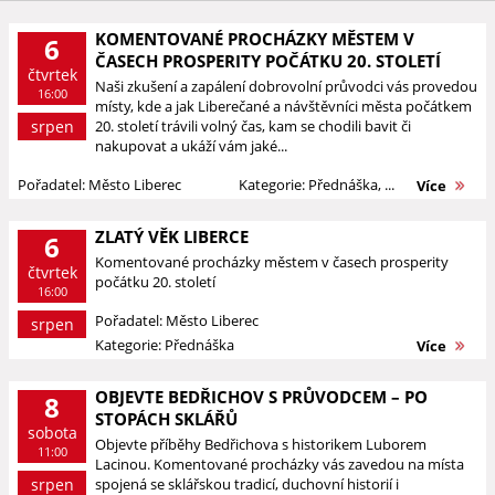
KOMENTOVANÉ PROCHÁZKY MĚSTEM V
6
ČASECH PROSPERITY POČÁTKU 20. STOLETÍ
čtvrtek
Naši zkušení a zapálení dobrovolní průvodci vás provedou
16:00
místy, kde a jak Liberečané a návštěvníci města počátkem
srpen
20. století trávili volný čas, kam se chodili bavit či
nakupovat a ukáží vám jaké...
Pořadatel: Město Liberec
Kategorie: Přednáška, ...
Více
ZLATÝ VĚK LIBERCE
6
Komentované procházky městem v časech prosperity
čtvrtek
počátku 20. století
16:00
Pořadatel: Město Liberec
srpen
Kategorie: Přednáška
Více
OBJEVTE BEDŘICHOV S PRŮVODCEM – PO
8
STOPÁCH SKLÁŘŮ
sobota
Objevte příběhy Bedřichova s historikem Luborem
11:00
Lacinou. Komentované procházky vás zavedou na místa
srpen
spojená se sklářskou tradicí, duchovní historií i