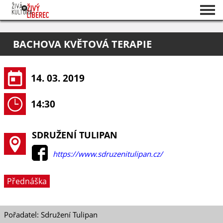
Seznam akcí
BACHOVA KVĚTOVÁ TERAPIE
O projektu
Pořadatelé
14. 03. 2019
14:30
SDRUŽENÍ TULIPAN
https://www.sdruzenitulipan.cz/
Přednáška
Pořadatel: Sdružení Tulipan