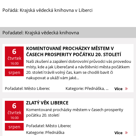
Pořádá: Krajská vědecká knihovna v Liberci
Pořadatel: Krajská vědecká knihovna
KOMENTOVANÉ PROCHÁZKY MĚSTEM V
6
ČASECH PROSPERITY POČÁTKU 20. STOLETÍ
čtvrtek
Naši zkušení a zapálení dobrovolní průvodci vás provedou
16:00
místy, kde a jak Liberečané a návštěvníci města počátkem
srpen
20. století trávili volný čas, kam se chodili bavit či
nakupovat a ukáží vám jaké...
Pořadatel: Město Liberec
Kategorie: Přednáška, ...
Více
ZLATÝ VĚK LIBERCE
6
Komentované procházky městem v časech prosperity
čtvrtek
počátku 20. století
16:00
Pořadatel: Město Liberec
srpen
Kategorie: Přednáška
Více