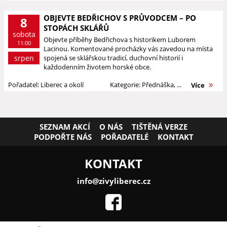
OBJEVTE BEDŘICHOV S PRŮVODCEM – PO
8
STOPÁCH SKLÁŘŮ
sobota
Objevte příběhy Bedřichova s historikem Luborem
11:00
Lacinou. Komentované procházky vás zavedou na místa
srpen
spojená se sklářskou tradicí, duchovní historií i
každodenním životem horské obce.
Pořadatel: Liberec a okolí
Kategorie: Přednáška, ...
Více
SEZNAM AKCÍ
O NÁS
TIŠTĚNÁ VERZE
PODPOŘTE NÁS
POŘADATELÉ
KONTAKT
KONTAKT
info@zivyliberec.cz