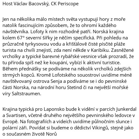
Host Václav Bacovský, CK Periscope
Jen na několika málo místech světa vystupují hory z moře
natolik fascinujícím způsobem, že to ohromí každého
návštěvníka. Lofoty k nim rozhodně patří. Norská krajina
kolem 67° severní šířky je něčím specifická. Při pohledu na
průzračně tyrkysovou vodu a křišťálově čisté písčité pláže
turista na chvíli znejistí, zda není někde v Karibiku. Zasněžené
vrcholky a typické barevné rybářské vesnice však prozradí, že
tu příroda spíš než ke koupání, vybízí k aktivní turistice.
Během přednášky se podíváme na několik vrcholků zdejších
strmých kopců. Kromě Lofotského souostroví uvidíme méně
navštěvovaný ostrova Senja a podíváme se i do pevninské
části Norska, na národní horu Stetind či na největší mořské
víry Saltstraumen.
Krajina typická pro Laponsko bude k vidění v parcích Junkerdal
a Svartisen, včetně druhého největšího pevninského ledovce v
Evropě. Na fotografiích a videích uvidíme půlnočním slunce i
polární záři. Povídat si budeme o dědictví Vikingů, stejně jako
o současném životě Norů