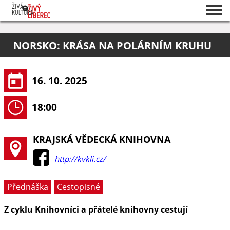
Seznam akcí
NORSKO: KRÁSA NA POLÁRNÍM KRUHU
O projektu
Pořadatelé
16. 10. 2025
18:00
KRAJSKÁ VĚDECKÁ KNIHOVNA
http://kvkli.cz/
Přednáška
Cestopisné
Z cyklu Knihovníci a přátelé knihovny cestují