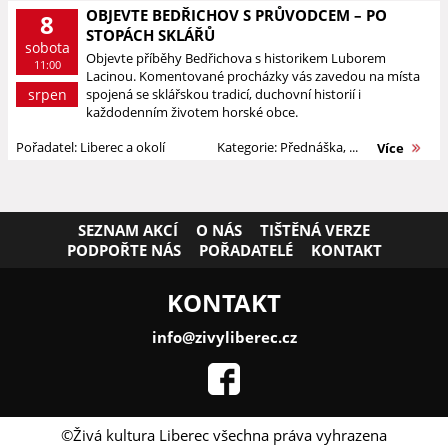
OBJEVTE BEDŘICHOV S PRŮVODCEM – PO
8
STOPÁCH SKLÁŘŮ
sobota
Objevte příběhy Bedřichova s historikem Luborem
11:00
Lacinou. Komentované procházky vás zavedou na místa
srpen
spojená se sklářskou tradicí, duchovní historií i
každodenním životem horské obce.
Pořadatel: Liberec a okolí
Kategorie: Přednáška, ...
Více
SEZNAM AKCÍ
O NÁS
TIŠTĚNÁ VERZE
PODPOŘTE NÁS
POŘADATELÉ
KONTAKT
KONTAKT
info@zivyliberec.cz
©Živá kultura Liberec všechna práva vyhrazena