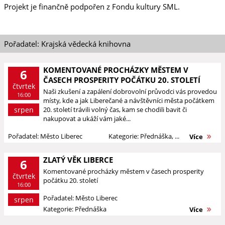
Projekt je finančně podpořen z Fondu kultury SML.
Pořadatel: Krajská vědecká knihovna
KOMENTOVANÉ PROCHÁZKY MĚSTEM V
6
ČASECH PROSPERITY POČÁTKU 20. STOLETÍ
čtvrtek
Naši zkušení a zapálení dobrovolní průvodci vás provedou
16:00
místy, kde a jak Liberečané a návštěvníci města počátkem
srpen
20. století trávili volný čas, kam se chodili bavit či
nakupovat a ukáží vám jaké...
Pořadatel: Město Liberec
Kategorie: Přednáška, ...
Více
ZLATÝ VĚK LIBERCE
6
Komentované procházky městem v časech prosperity
čtvrtek
počátku 20. století
16:00
Pořadatel: Město Liberec
srpen
Kategorie: Přednáška
Více