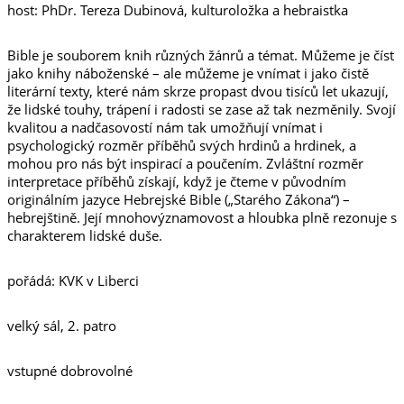
host: PhDr. Tereza Dubinová, kulturoložka a hebraistka
Bible je souborem knih různých žánrů a témat. Můžeme je číst
jako knihy náboženské – ale můžeme je vnímat i jako čistě
literární texty, které nám skrze propast dvou tisíců let ukazují,
že lidské touhy, trápení i radosti se zase až tak nezměnily. Svojí
kvalitou a nadčasovostí nám tak umožňují vnímat i
psychologický rozměr příběhů svých hrdinů a hrdinek, a
mohou pro nás být inspirací a poučením. Zvláštní rozměr
interpretace příběhů získají, když je čteme v původním
originálním jazyce Hebrejské Bible („Starého Zákona“) –
hebrejštině. Její mnohovýznamovost a hloubka plně rezonuje s
charakterem lidské duše.
pořádá: KVK v Liberci
velký sál, 2. patro
vstupné dobrovolné