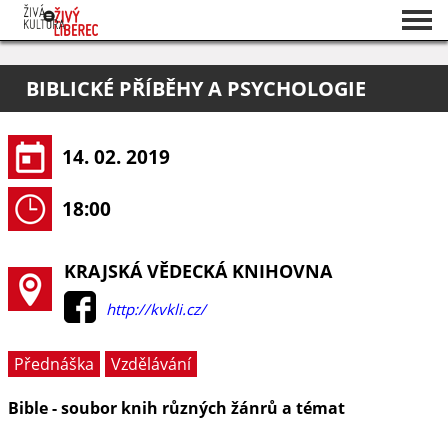
Seznam akcí
BIBLICKÉ PŘÍBĚHY A PSYCHOLOGIE
O projektu
Pořadatelé
14. 02. 2019
18:00
KRAJSKÁ VĚDECKÁ KNIHOVNA
http://kvkli.cz/
Přednáška
Vzdělávání
Bible - soubor knih různých žánrů a témat