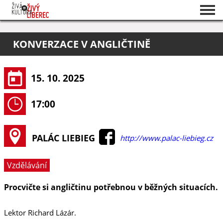
Seznam akcí
KONVERZACE V ANGLIČTINĚ
O projektu
Pořadatelé
15. 10. 2025
17:00
PALÁC LIEBIEG
http://www.palac-liebieg.cz
Vzdělávání
Procvičte si angličtinu potřebnou v běžných situacích.
Lektor Richard Lázár.