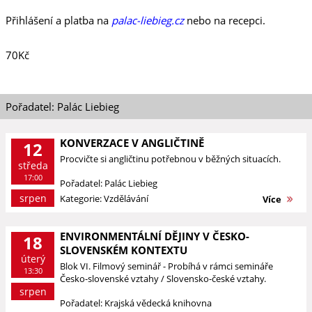
Přihlášení a platba na
palac-liebieg.cz
nebo na recepci.
70Kč
Pořadatel: Palác Liebieg
KONVERZACE V ANGLIČTINĚ
12
Procvičte si angličtinu potřebnou v běžných situacích.
středa
17:00
Pořadatel: Palác Liebieg
srpen
Kategorie: Vzdělávání
Více
ENVIRONMENTÁLNÍ DĚJINY V ČESKO-
18
SLOVENSKÉM KONTEXTU
úterý
Blok VI. Filmový seminář - Probíhá v rámci semináře
13:30
Česko-slovenské vztahy / Slovensko-české vztahy.
srpen
Pořadatel: Krajská vědecká knihovna