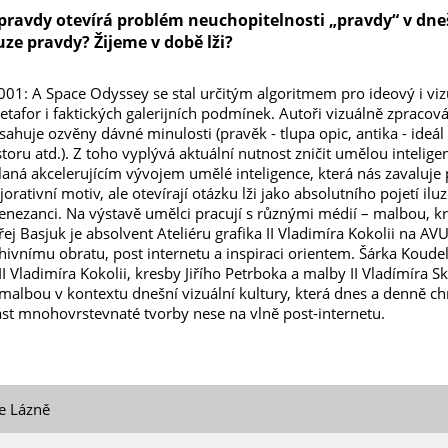
pravdy otevírá problém neuchopitelnosti „pravdy“ v dn
uze pravdy? Žijeme v době lži?
001: A Space Odyssey se stal určitým algoritmem pro ideový i viz
tafor i faktických galerijních podmínek. Autoři vizuálně zpracov
bsahuje ozvěny dávné minulosti (pravěk - tlupa opic, antika - ideál
oru atd.). Z toho vyplývá aktuální nutnost zničit umělou inteligen
yvolaná akcelerujícím vývojem umělé inteligence, která nás zavaluj
rativní motiv, ale otevírají otázku lži jako absolutního pojetí iluze
nezanci. Na výstavě umělci pracují s různými médií – malbou, kre
ej Basjuk je absolvent Ateliéru grafika II Vladimíra Kokolii na AV
chivnímu obratu, post internetu a inspiraci orientem. Šárka Koud
 II Vladimíra Kokolii, kresby Jiřího Petrboka a malby II Vladímíra 
albou v kontextu dnešní vizuální kultury, která dnes a denně chrl
část mnohovrstevnaté tvorby nese na vlně post-internetu.
ie Lázně