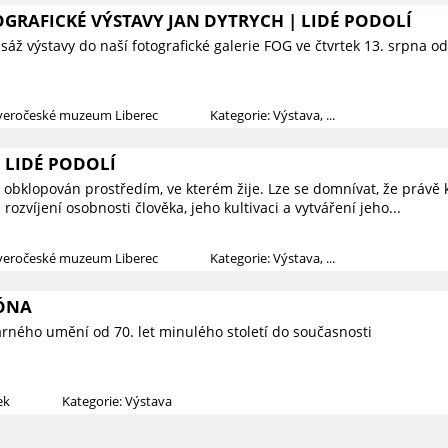
GRAFICKÉ VÝSTAVY JAN DYTRYCH | LIDÉ PODOLÍ
áž výstavy do naší fotografické galerie FOG ve čtvrtek 13. srpna o
everočeské muzeum Liberec
Kategorie: Výstava, ...
 LIDÉ PODOLÍ
 obklopován prostředím, ve kterém žije. Lze se domnívat, že právě k
rozvíjení osobnosti člověka, jeho kultivaci a vytváření jeho...
everočeské muzeum Liberec
Kategorie: Výstava, ...
ÓNA
arného umění od 70. let minulého století do současnosti
ek
Kategorie: Výstava