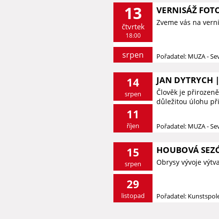
13
VERNISÁŽ FOTO
Zveme vás na vernis
čtvrtek
18:00
srpen
Pořadatel: MUZA - S
JAN DYTRYCH |
14
Člověk je přirozeně
srpen
důležitou úlohu při 
11
říjen
Pořadatel: MUZA - S
HOUBOVÁ SEZ
15
Obrysy vývoje výtv
srpen
29
listopad
Pořadatel: Kunstspol