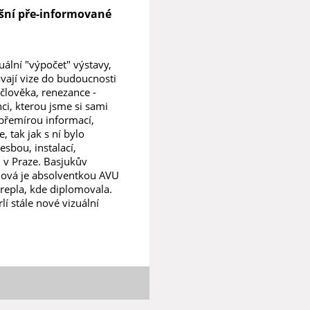
ešní pře-informované
uální "výpočet" výstavy,
ávají vize do budoucnosti
 člověka, renezance -
ci, kterou jsme si sami
e přemírou informací,
, tak jak s ní bylo
sbou, instalací,
U v Praze. Basjukův
elová je absolventkou AVU
Skrepla, kde diplomovala.
í stále nové vizuální