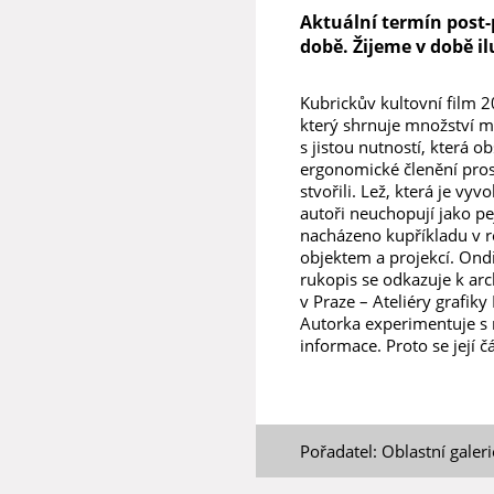
Aktuální termín post-
době. Žijeme v době il
Kubrickův kultovní film 2
který shrnuje množství me
s jistou nutností, která o
ergonomické členění prost
stvořili. Lež, která je v
autoři neuchopují jako pejo
nacházeno kupříkladu v re
objektem a projekcí. Ondř
rukopis se odkazuje k ar
v Praze – Ateliéry grafiky
Autorka experimentuje s m
informace. Proto se její 
Pořadatel: Oblastní galer