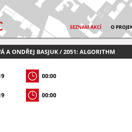
SEZNAM AKCÍ
O PROJE
 A ONDŘEJ BASJUK / 2051: ALGORITHM
19
00:00
19
00:00