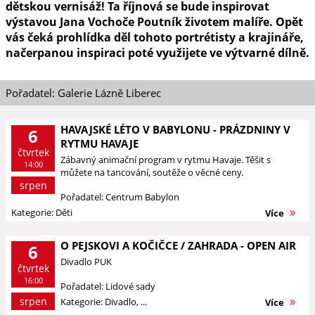
dětskou vernisáž! Ta říjnová se bude inspirovat
výstavou Jana Vochoče Poutník životem malíře. Opět
vás čeká prohlídka děl tohoto portrétisty a krajináře,
načerpanou inspiraci poté využijete ve výtvarné dílně.
Pořadatel: Galerie Lázně Liberec
HAVAJSKÉ LÉTO V BABYLONU - PRÁZDNINY V
6
RYTMU HAVAJE
čtvrtek
Zábavný animační program v rytmu Havaje. Těšit s
14:00
můžete na tancování, soutěže o věcné ceny.
srpen
Pořadatel: Centrum Babylon
Kategorie: Děti
Více
O PEJSKOVI A KOČIČCE / ZAHRADA - OPEN AIR
6
Divadlo PUK
čtvrtek
16:00
Pořadatel: Lidové sady
srpen
Kategorie: Divadlo, ...
Více