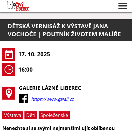
Seznam akcí
DĚTSKÁ VERNISÁŽ K VÝSTAVĚ JANA
O projektu
VOCHOČE | POUTNÍK ŽIVOTEM MALÍŘE
Pořadatelé
17. 10. 2025
16:00
GALERIE LÁZNĚ LIBEREC
https://www.galali.cz
Výstava
Děti
Společenské
Nenechte si se svými nejmenšími ujít oblíbenou