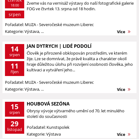
Zveme vás na vernisáž výstavy do naší fotografické galerie
18:00
FOG ve čtvrtek 13. srpna od 18 hodin.
srpen
Pořadatel: MUZA - Severočeské muzeum Liberec
Kategorie: Výstava, ...
Více
JAN DYTRYCH | LIDÉ PODOLÍ
14
Člověk je přirozeně obklopován prostředím, ve kterém
srpen
žije. Lze se domnívat, že právě kvalita a charakter okolí
11
hraje důležitou úlohu při rozvíjení osobnosti člověka, jeho
kultivaci a vytváření jeho...
říjen
Pořadatel: MUZA - Severočeské muzeum Liberec
Kategorie: Výstava, ...
Více
HOUBOVÁ SEZÓNA
15
Obrysy vývoje výtvarného umění od 70. let minulého
srpen
století do současnosti
29
Pořadatel: Kunstspolek
listopad
Kategorie: Výstava
Více