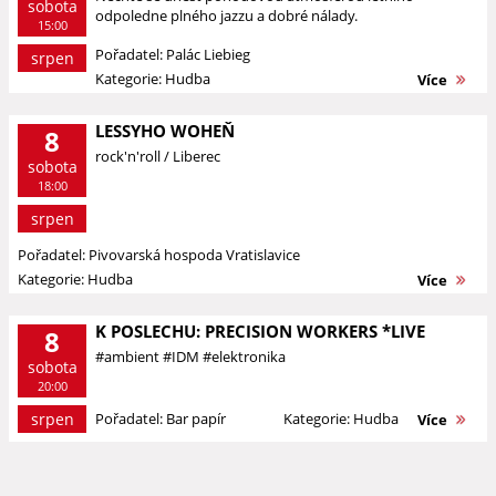
sobota
odpoledne plného jazzu a dobré nálady.
15:00
Pořadatel: Palác Liebieg
srpen
Kategorie: Hudba
Více
LESSYHO WOHEŇ
8
rock'n'roll / Liberec
sobota
18:00
srpen
Pořadatel: Pivovarská hospoda Vratislavice
Kategorie: Hudba
Více
K POSLECHU: PRECISION WORKERS *LIVE
8
#ambient #IDM #elektronika
sobota
20:00
srpen
Pořadatel: Bar papír
Kategorie: Hudba
Více