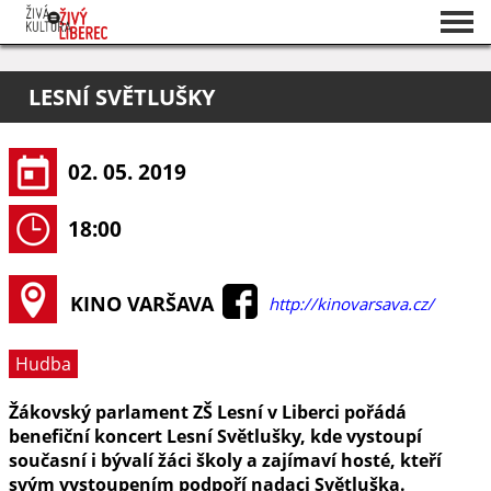
Seznam akcí
LESNÍ SVĚTLUŠKY
O projektu
Pořadatelé
02. 05. 2019
18:00
KINO VARŠAVA
http://kinovarsava.cz/
Hudba
Žákovský parlament ZŠ Lesní v Liberci pořádá
benefiční koncert Lesní Světlušky, kde vystoupí
současní i bývalí žáci školy a zajímaví hosté, kteří
svým vystoupením podpoří nadaci Světluška.