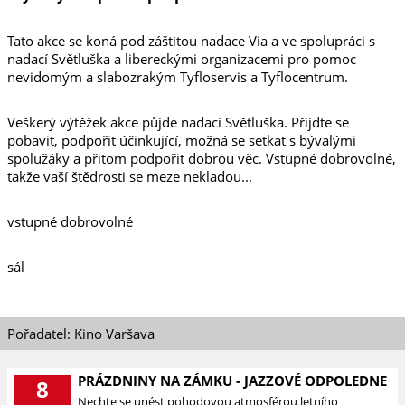
Tato akce se koná pod záštitou nadace Via a ve spolupráci s
nadací Světluška a libereckými organizacemi pro pomoc
nevidomým a slabozrakým Tyfloservis a Tyflocentrum.
Veškerý výtěžek akce půjde nadaci Světluška. Přijdte se
pobavit, podpořit účinkující, možná se setkat s bývalými
spolužáky a přitom podpořit dobrou věc. Vstupné dobrovolné,
takže vaší štědrosti se meze nekladou...
vstupné dobrovolné
sál
Pořadatel: Kino Varšava
PRÁZDNINY NA ZÁMKU - JAZZOVÉ ODPOLEDNE
8
Nechte se unést pohodovou atmosférou letního