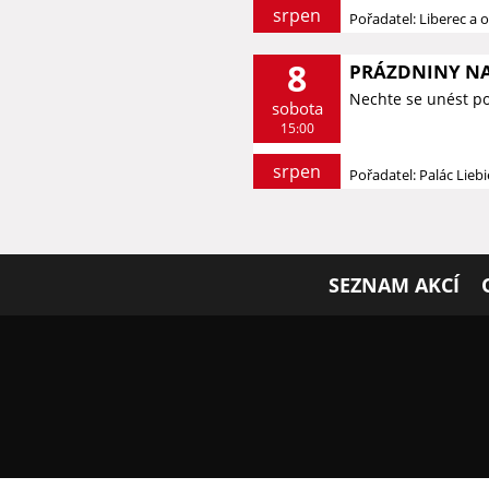
srpen
Pořadatel: Liberec a o
8
PRÁZDNINY NA
Nechte se unést p
sobota
15:00
srpen
Pořadatel: Palác Lieb
SEZNAM AKCÍ