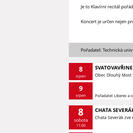
Je to Klavírní recitál poř
Koncert je určen nejen pr
Pořadatel: Technická unive
SVATOVAVŘINE
8
Obec Dlouhý Most 
srpen
9
srpen
Pořadatel: Liberec a o
8
CHATA SEVERÁK
Chata Severák zve 
sobota
11:00