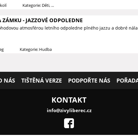
kolí
Kategorie: Děti, ...
 ZÁMKU - JAZZOVÉ ODPOLEDNE
ohodovou atmosférou letního odpoledne plného jazzu a dobré nála
ieg
Kategorie: Hudba
O NÁS
TIŠTĚNÁ VERZE
PODPOŘTE NÁS
POŘADA
KONTAKT
info@zivyliberec.cz