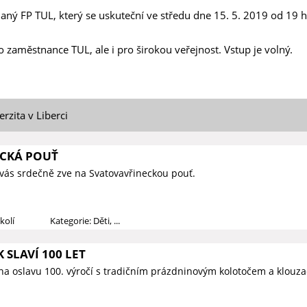
ádaný FP TUL, který se uskuteční ve středu dne 15. 5. 2019 od 19 h
o zaměstnance TUL, ale i pro širokou veřejnost. Vstup je volný.
rzita v Liberci
CKÁ POUŤ
vás srdečně zve na Svatovavřineckou pouť.
kolí
Kategorie: Děti, ...
 SLAVÍ 100 LET
na oslavu 100. výročí s tradičním prázdninovým kolotočem a klouza