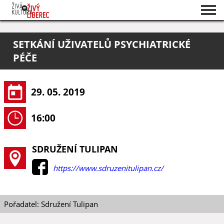
Seznam akcí
SETKÁNÍ UŽIVATELŮ PSYCHIATRICKÉ
O projektu
PÉČE
Pořadatelé
29. 05. 2019
16:00
SDRUŽENÍ TULIPAN
https://www.sdruzenitulipan.cz/
Pořadatel: Sdružení Tulipan