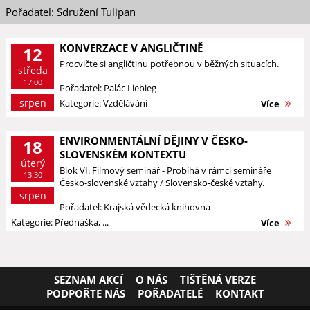
Pořadatel: Sdružení Tulipan
KONVERZACE V ANGLIČTINĚ
12
Procvičte si angličtinu potřebnou v běžných situacích.
středa
17:00
Pořadatel: Palác Liebieg
srpen
Kategorie: Vzdělávání
Více
ENVIRONMENTÁLNÍ DĚJINY V ČESKO-
18
SLOVENSKÉM KONTEXTU
úterý
Blok VI. Filmový seminář - Probíhá v rámci semináře
13:30
Česko-slovenské vztahy / Slovensko-české vztahy.
srpen
Pořadatel: Krajská vědecká knihovna
Kategorie: Přednáška, ...
Více
SEZNAM AKCÍ
O NÁS
TIŠTĚNÁ VERZE
PODPOŘTE NÁS
POŘADATELÉ
KONTAKT