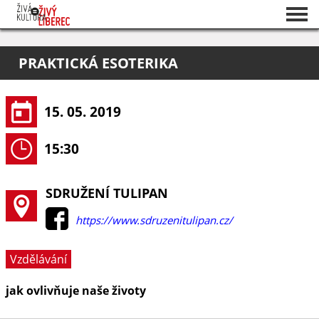
Seznam akcí
PRAKTICKÁ ESOTERIKA
O projektu
Pořadatelé
15. 05. 2019
15:30
SDRUŽENÍ TULIPAN
https://www.sdruzenitulipan.cz/
Vzdělávání
jak ovlivňuje naše životy