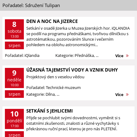
Pořadatel: Sdružení Tulipan
DEN A NOC NA JIZERCE
8
Setkání v osadě Jizerka u Muzea Jizerských hor. iQLANDIA
sobota
se podílí na programu přednáškami, tvořivou dílničkou s
13:00
astrotématikou, pozorováním Slunce i večerním
pohledem na oblohu astronomickými...
srpen
Pořadatel: iQlandia
Kategorie: Přednáška, ...
Více
ÚŽASNÁ TAJEMSTVÍ VODY A VZNIK DUHY
9
Projektový den s veselou vědou
neděle
10:00
Pořadatel: Technické muzeum
srpen
Kategorie: Dílna, ...
Více
SETKÁNÍ S JEHLICEMI
10
Přijďe se pochlubit svými dovednostmi, vyměnit si s
pondělí
ostatními zkušenosti, znalosti a různé vychytávky s
17:00
překrásnou ruční prací, kterou je pro nás PLETENÍ.
srpen