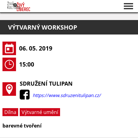
Seznam akcí
VÝTVARNÝ WORKSHOP
O projektu
Pořadatelé
06. 05. 2019
15:00
SDRUŽENÍ TULIPAN
https://www.sdruzenitulipan.cz/
Dílna
Výtvarné umění
barevné tvoření