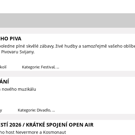
ÉHO PIVA
poledne plné skvělé zábavy, živé hudby a samozřejmě vašeho oblí
Pivovaru Svijany.
kolí
Kategorie: Festival, ...
ÁNÍ
a nového muzikálu
dy
Kategorie: Divadlo, ...
TÍ 2026 / KRÁTKÉ SPOJENÍ OPEN AIR
jeho host Nevermore a Kosmonaut