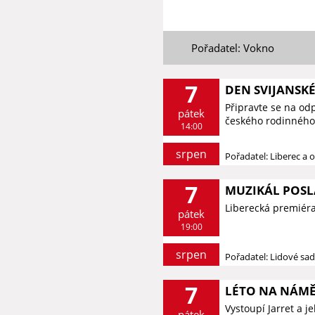
Pořadatel: Vokno
7
DEN SVIJANSK
Připravte se na od
pátek
českého rodinného 
14:00
srpen
Pořadatel: Liberec a o
7
MUZIKÁL POSL
Liberecká premiér
pátek
19:00
srpen
Pořadatel: Lidové sa
7
LÉTO NA NÁMĚS
Vystoupí Jarret a 
pátek