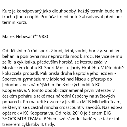
Kurz je koncipovaný jako dlouhodobý, každý termín bude mít
trochu jinou náplň. Pro účast není nutné absolvovat předchozí
termín kurzu.
Marek Nebesář (*1983)
Od dětství má rád sport. Zimní, letní, vodní, horský, snad jen
běhání a posilovna mu nepřirostla moc k srdci. Nejvíce se mu
zalíbila cyklistika, především horská, se kterou začal v
Mosteckém klubu KL Sport Most u Jardy Hrubého. V této době
kolu zcela propadl. Pak přišla druhá kapitola jeho ježdění -
Sportovní gymnázium v Jablonci nad Nisou a přestup do
jednoho z nejznámějších mládežnických oddílů KC
Kooperativa. V tomto období zaznamenal první vítězství v
českém poháru a také mezinárodní úspěchy na světových
pohárech. Po maturitě dva roky jezdil za MTB Michelin Team,
se kterým se účastnil mnoha crosscountry závodů. Následoval
opět rok v KC Kooperativa. Od roku 2010 je členem BIG
SHOCK MTB TEAMu. Během své závodní kariéry se také stal
trenérem cyklistiky II. třídy.