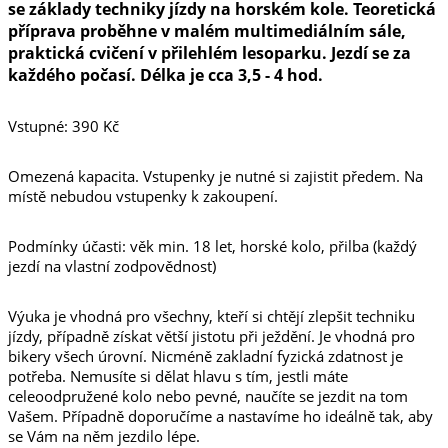
se základy techniky jízdy na horském kole. Teoretická
příprava proběhne v malém multimediálním sále,
praktická cvičení v přilehlém lesoparku. Jezdí se za
každého počasí. Délka je cca 3,5 - 4 hod.
Vstupné: 390 Kč
Omezená kapacita. Vstupenky je nutné si zajistit předem. Na
místě nebudou vstupenky k zakoupení.
Podmínky účasti: věk min. 18 let, horské kolo, přilba (každý
jezdí na vlastní zodpovědnost)
Výuka je vhodná pro všechny, kteří si chtějí zlepšit techniku
jízdy, případně získat větší jistotu při ježdění. Je vhodná pro
bikery všech úrovní. Nicméně zakladní fyzická zdatnost je
potřeba. Nemusíte si dělat hlavu s tím, jestli máte
celeoodpružené kolo nebo pevné, naučíte se jezdit na tom
Vašem. Případně doporučíme a nastavíme ho ideálně tak, aby
se Vám na něm jezdilo lépe.