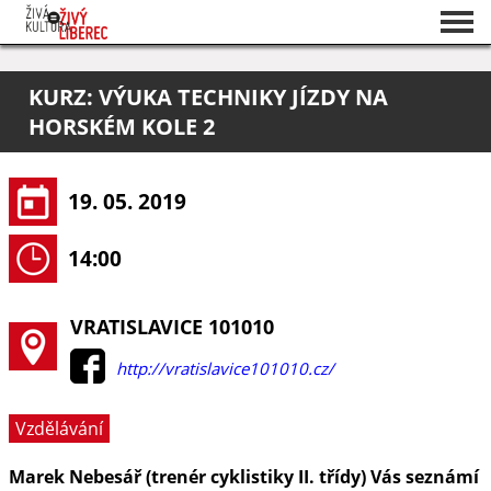
Seznam akcí
KURZ: VÝUKA TECHNIKY JÍZDY NA
O projektu
HORSKÉM KOLE 2
Pořadatelé
19. 05. 2019
14:00
VRATISLAVICE 101010
http://vratislavice101010.cz/
Vzdělávání
Marek Nebesář (trenér cyklistiky II. třídy) Vás seznámí