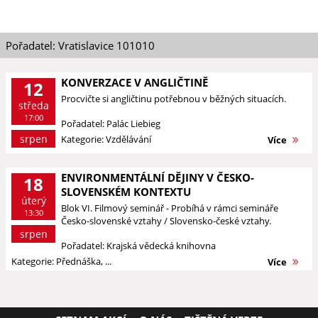
Pořadatel: Vratislavice 101010
KONVERZACE V ANGLIČTINĚ
12
Procvičte si angličtinu potřebnou v běžných situacích.
středa
17:00
Pořadatel: Palác Liebieg
srpen
Kategorie: Vzdělávání
Více
ENVIRONMENTÁLNÍ DĚJINY V ČESKO-
18
SLOVENSKÉM KONTEXTU
úterý
Blok VI. Filmový seminář - Probíhá v rámci semináře
13:30
Česko-slovenské vztahy / Slovensko-české vztahy.
srpen
Pořadatel: Krajská vědecká knihovna
Kategorie: Přednáška, ...
Více