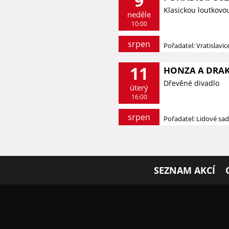
9
Klasickou loutkovo
neděle
10:00
srpen
Pořadatel: Vratislavi
11
HONZA A DRAK 
Dřevěné divadlo
úterý
16:00
srpen
Pořadatel: Lidové sa
SEZNAM AKCÍ