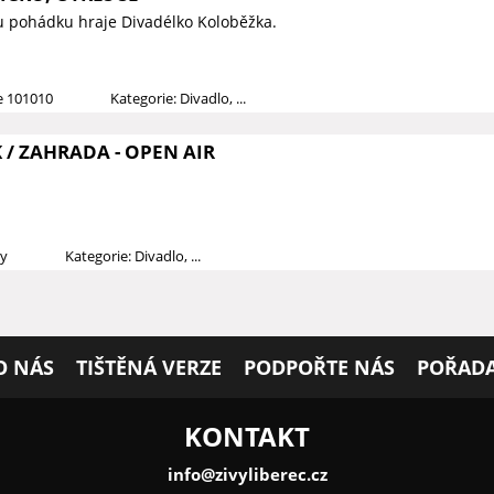
u pohádku hraje Divadélko Koloběžka.
ce 101010
Kategorie: Divadlo, ...
/ ZAHRADA - OPEN AIR
dy
Kategorie: Divadlo, ...
O NÁS
TIŠTĚNÁ VERZE
PODPOŘTE NÁS
POŘADA
KONTAKT
info@zivyliberec.cz