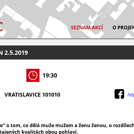
SEZNAM AKCÍ
O PROJE
 2.5.2019
19:30
VRATISLAVICE 101010
htt
“ o tom, co dělá muže mužem a ženu ženou, o rozdílech 
utajených kvalitách obou pohlaví.