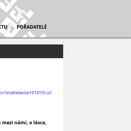
KTU
POŘADATELÉ
p://vratislavice101010.cz/
mezi námi, o lásce,