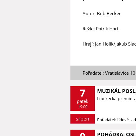
Autor: Bob Becker
Režie: Patrik Hartl
Hrají: Jan Holík/Jakub Sla
Pořadatel: Vratislavice 1
7
MUZIKÁL POSL
Liberecká premiér
pátek
19:00
srpen
Pořadatel: Lidové sa
POHÁDKA: OSLÍ