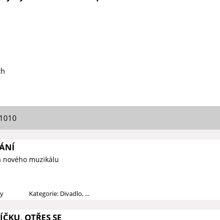
ch
01010
ÁNÍ
a nového muzikálu
dy
Kategorie: Divadlo, ...
ČKU, OTŘES SE