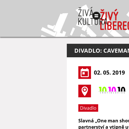
DIVADLO: CAVEMAN
02. 05. 2019
Divadlo
Slavná „One man show
partnerství a vtipně 