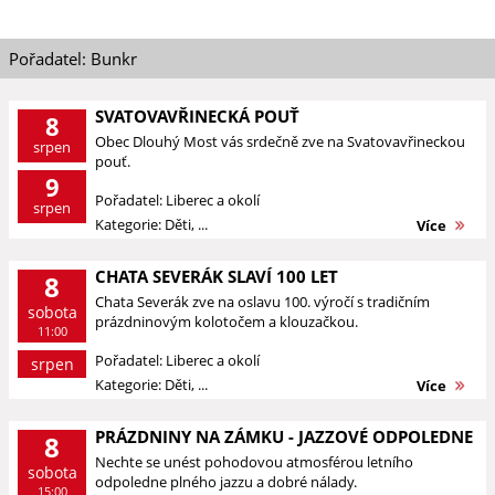
Pořadatel: Bunkr
SVATOVAVŘINECKÁ POUŤ
8
Obec Dlouhý Most vás srdečně zve na Svatovavřineckou
srpen
pouť.
9
Pořadatel: Liberec a okolí
srpen
Kategorie: Děti, ...
Více
CHATA SEVERÁK SLAVÍ 100 LET
8
Chata Severák zve na oslavu 100. výročí s tradičním
sobota
prázdninovým kolotočem a klouzačkou.
11:00
Pořadatel: Liberec a okolí
srpen
Kategorie: Děti, ...
Více
PRÁZDNINY NA ZÁMKU - JAZZOVÉ ODPOLEDNE
8
Nechte se unést pohodovou atmosférou letního
sobota
odpoledne plného jazzu a dobré nálady.
15:00