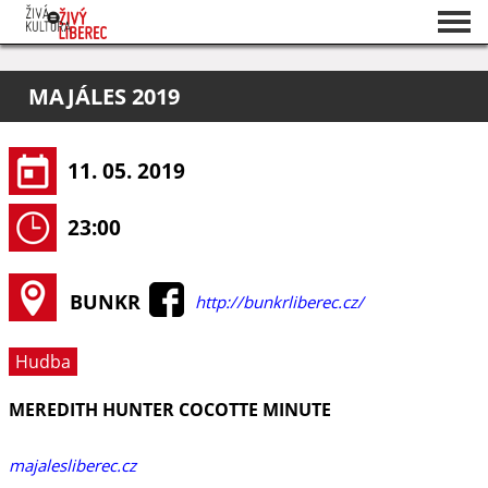
Seznam akcí
MAJÁLES 2019
O projektu
Pořadatelé
11. 05. 2019
23:00
BUNKR
http://bunkrliberec.cz/
Hudba
MEREDITH HUNTER COCOTTE MINUTE
majalesliberec.cz