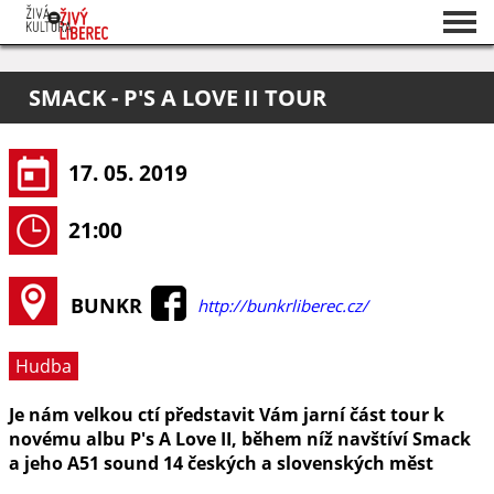
Seznam akcí
SMACK - P'S A LOVE II TOUR
O projektu
Pořadatelé
17. 05. 2019
21:00
BUNKR
http://bunkrliberec.cz/
Hudba
Je nám velkou ctí představit Vám jarní část tour k
novému albu P's A Love II, během níž navštíví Smack
a jeho A51 sound 14 českých a slovenských měst