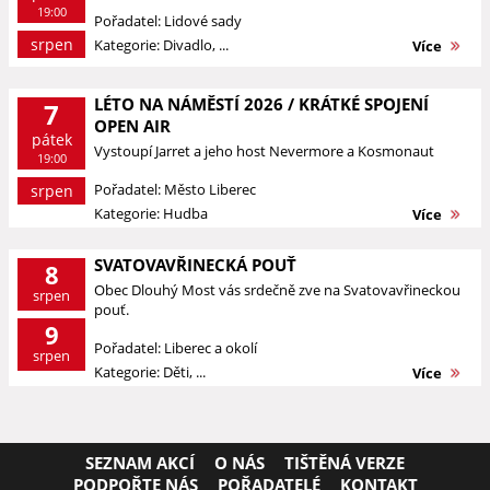
19:00
Pořadatel: Lidové sady
srpen
Kategorie: Divadlo, ...
Více
LÉTO NA NÁMĚSTÍ 2026 / KRÁTKÉ SPOJENÍ
7
OPEN AIR
pátek
Vystoupí Jarret a jeho host Nevermore a Kosmonaut
19:00
Pořadatel: Město Liberec
srpen
Kategorie: Hudba
Více
SVATOVAVŘINECKÁ POUŤ
8
Obec Dlouhý Most vás srdečně zve na Svatovavřineckou
srpen
pouť.
9
Pořadatel: Liberec a okolí
srpen
Kategorie: Děti, ...
Více
SEZNAM AKCÍ
O NÁS
TIŠTĚNÁ VERZE
PODPOŘTE NÁS
POŘADATELÉ
KONTAKT