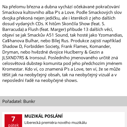
Na přelomu března a dubna vychází očekávané pokračování
Smackova kultovního alba P’s a Love. Podle Smackových slov
dvojka překoná nejen jedičku, ale i kterékoli z jeho dalších
dosud vydaných CDs. K hitům Skončila Show (feat. S.
Barracuda) a Flush (feat. Marger) přibude 13 dalších věcí,
objeví se jak Smackův A51 Sound, tak hosté jako Yzomandias,
Ca$hanova Bulhar, nebo Bílej Rus. Produkce zajistí například
Shadow D, Forbidden Society, Frank Flames, Komander,
Dryman, nebo hvězdné dvojice Huclberry & Gezin a
JLSXND7RS & Ironsoul. Posledního jmenovaného určitě zná
celosvětová dubstep komunita pod jeho předchozím jménem
Kromestar. Kdo ví, co znamená P’s a Love, ten ví, že se může
těšit jak na neobyčejný obsah, tak na neobyčejný vizuál a v
neposlední řadě na neobyčejné shows.
Pořadatel: Bunkr
MUZIKÁL POSLÁNÍ
7
Liberecká premiéra nového muzikálu
pátek