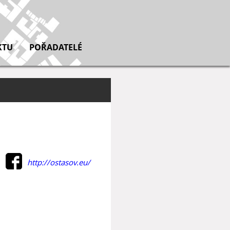
KTU
POŘADATELÉ
http://ostasov.eu/