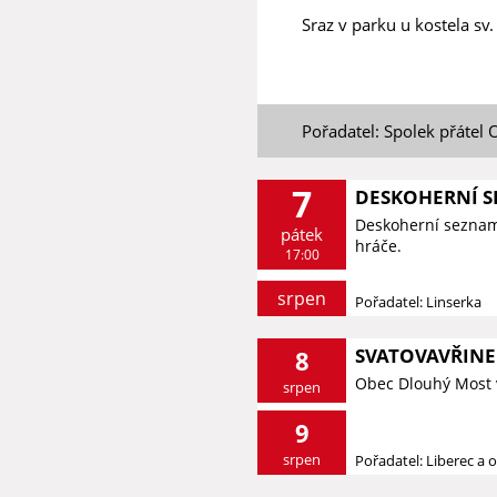
Sraz v parku u kostela sv.
Pořadatel: Spolek přátel 
7
DESKOHERNÍ 
Deskoherní seznamk
pátek
hráče.
17:00
srpen
Pořadatel: Linserka
SVATOVAVŘINE
8
Obec Dlouhý Most 
srpen
9
srpen
Pořadatel: Liberec a o