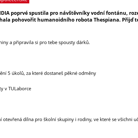
LANDIA poprvé spustila pro návštěvníky vodní fontánu, ro
hala pohovořit humanoidního robota Thespiana. Přijď t
iny a připravila si pro tebe spousty dárků.
nění 5 úkolů, za které dostaneš pěkné odměny
ty v TULaborce
tevřená dílna pro školní skupiny i rodiny, ve které se všichni u