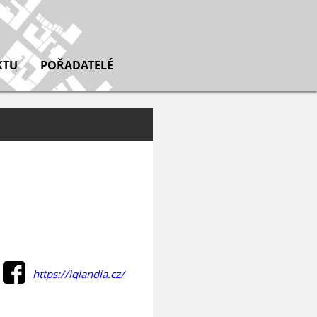
KTU
POŘADATELÉ
https://iqlandia.cz/