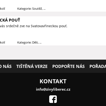
kolí
Kategorie: Soutěž, ...
CKÁ POUŤ
vás srdečně zve na Svatovavřineckou pouť.
kolí
Kategorie: Děti, ...
O NÁS
TIŠTĚNÁ VERZE
PODPOŘTE NÁS
POŘADA
KONTAKT
info@zivyliberec.cz