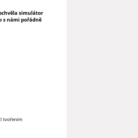
zechvěla simulátor
o s námi pořádně
čí tvořením