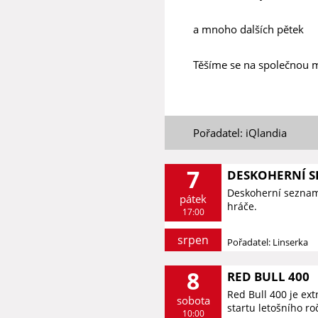
a mnoho dalších pětek
Těšíme se na společnou 
Pořadatel: iQlandia
7
DESKOHERNÍ 
Deskoherní seznamk
pátek
hráče.
17:00
srpen
Pořadatel: Linserka
8
RED BULL 400
Red Bull 400 je ex
sobota
startu letošního r
10:00