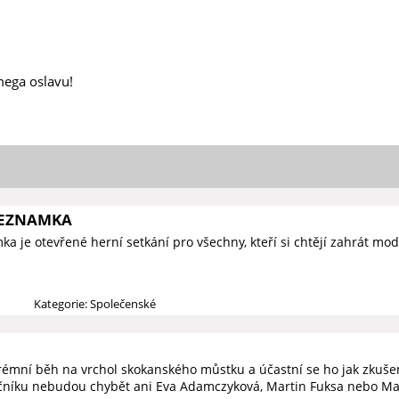
mega oslavu!
SEZNAMKA
a je otevřené herní setkání pro všechny, kteří si chtějí zahrát mod
Kategorie: Společenské
trémní běh na vrchol skokanského můstku a účastní se ho jak zkušen
očníku nebudou chybět ani Eva Adamczyková, Martin Fuksa nebo Ma