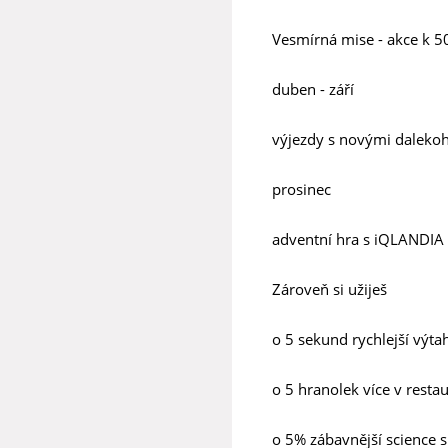
Vesmírná mise - akce k 50
duben - září
výjezdy s novými dalekoh
prosinec
adventní hra s iQLANDIA 
Zároveň si užiješ
o 5 sekund rychlejší výta
o 5 hranolek více v resta
o 5% zábavnější science 