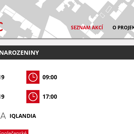
SEZNAM AKCÍ
O PROJE
. NAROZENINY
19
09:00
19
17:00
IQLANDIA
Společenské