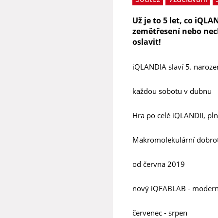
Už je to 5 let, co iQ
zemětřesení nebo nec
oslavit!
iQLANDIA slaví 5. narozen
každou sobotu v dubnu
Hra po celé iQLANDII, pl
Makromolekulární dobro
od června 2019
nový iQFABLAB - moderní o
červenec - srpen