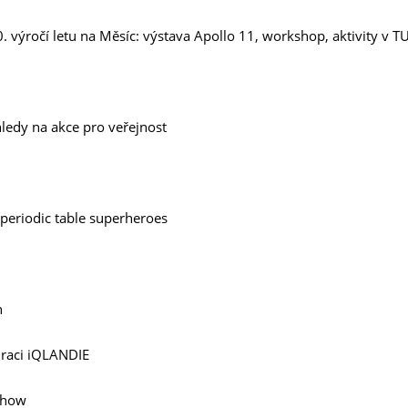
. výročí letu na Měsíc: výstava Apollo 11, workshop, aktivity v 
ledy na akce pro veřejnost
periodic table superheroes
h
uraci iQLANDIE
show