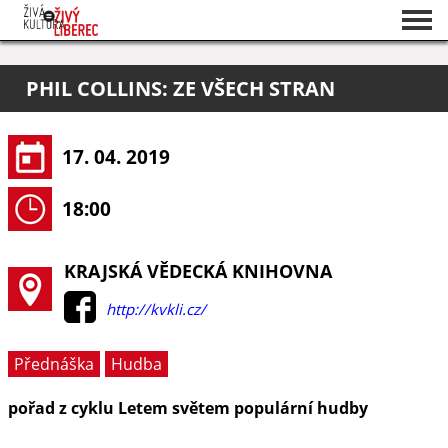
Seznam akcí
PHIL COLLINS: ZE VŠECH STRAN
O projektu
Pořadatelé
17. 04. 2019
18:00
KRAJSKÁ VĚDECKÁ KNIHOVNA
http://kvkli.cz/
Přednáška
Hudba
pořad z cyklu Letem světem populární hudby