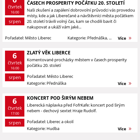
ČASECH PROSPERITY POČÁTKU 20. STOLETÍ
čtvrtek
Naši zkušení a zapálení dobrovolní průvodci vás provedou
16:00
místy, kde a jak Liberečané a návštěvníci města počátkem
srpen
20. století trávili volný čas, kam se chodili bavit či
nakupovat a ukáží vám jaké...
Pořadatel: Město Liberec
Kategorie: Přednáška, ...
Více
ZLATÝ VĚK LIBERCE
6
Komentované procházky městem v časech prosperity
čtvrtek
počátku 20. století
16:00
Pořadatel: Město Liberec
srpen
Kategorie: Přednáška
Více
KONCERT POD ŠIRÝM NEBEM
6
Liberecká náplavka před FofrKafe: koncert pod širým
čtvrtek
nebem - dechový sextet Hraje Rudolf.
17:00
Pořadatel: Liberec a okolí
srpen
Kategorie: Hudba
Více