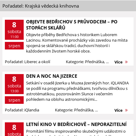
Pořadatel: Krajská vědecká knihovna
OBJEVTE BEDŘICHOV S PRŮVODCEM – PO
8
STOPÁCH SKLÁŘŮ
sobota
Objevte příběhy Bedřichova s historikem Luborem
11:00
Lacinou. Komentované procházky vás zavedou na místa
srpen
spojená se sklářskou tradicí, duchovní historií i
každodenním životem horské obce.
Pořadatel: Liberec a okolí
Kategorie: Přednáška, ...
Více
DEN A NOC NA JIZERCE
8
Setkání v osadě Jizerka u Muzea Jizerských hor. iQLANDIA
sobota
se podílí na programu přednáškami, tvořivou dílničkou s
13:00
astrotématikou, pozorováním Slunce i večerním
pohledem na oblohu astronomickými...
srpen
Pořadatel: iQlandia
Kategorie: Přednáška, ...
Více
LETNÍ KINO V BEDŘICHOVĚ – NEPORAZITELNÍ
8
Promítání filmu inspirovaného skutečnými událostmi o
sobota