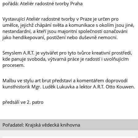
pořádá: Ateliér radostné tvorby Praha
Vystavující Ateliér radostné tvorby v Praze je určen pro
umělce, jejichž chápání světa a komunikace s okolím jsou jiné,
nestandardní, a kteří jsou majoritní společností označováni
jako hendikepovaní, postižení nebo duševně nemocní.
Smyslem A.R.T. je vytvářet pro tyto tvůrce kreativní prostředí,
kde panuje svoboda, výtvarná práce je radostí i uvolňujícím
procesem.
Malbu ve stylu art brut představí a komentářem doprovodí
kunsthistorik Mgr. Luděk Lukuvka a lektor A.R.T. Otto Kouwen.
předsálí ve 2. patro
Pořadatel: Krajská vědecká knihovna