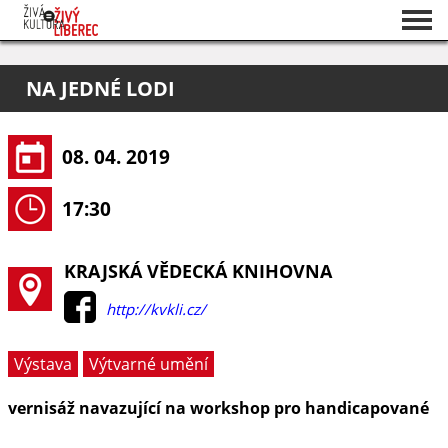
Seznam akcí
NA JEDNÉ LODI
O projektu
Pořadatelé
08. 04. 2019
17:30
KRAJSKÁ VĚDECKÁ KNIHOVNA
http://kvkli.cz/
Výstava
Výtvarné umění
vernisáž navazující na workshop pro handicapované