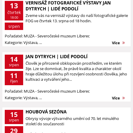
VERNISÁŽ FOTOGRAFICKÉ VÝSTAVY JAN
13
DYTRYCH | LIDÉ PODOLÍ
čtvrtek
Zveme vás na vernisáž výstavy do naší fotografické galerie
18:00
FOG ve čtvrtek 13. srpna od 18 hodin.
srpen
Pořadatel: MUZA - Severočeské muzeum Liberec
Kategorie: Výstava, ...
Více
JAN DYTRYCH | LIDÉ PODOLÍ
14
Člověk je přirozeně obklopován prostředím, ve kterém
srpen
žije. Lze se domnívat, že právě kvalita a charakter okolí
11
hraje důležitou úlohu při rozvíjení osobnosti člověka, jeho
kultivaci a vytváření jeho...
říjen
Pořadatel: MUZA - Severočeské muzeum Liberec
Kategorie: Výstava, ...
Více
HOUBOVÁ SEZÓNA
15
Obrysy vývoje výtvarného umění od 70. let minulého
srpen
století do současnosti
29