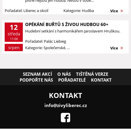
písně nejsou jen hudba. Nesou v sobě...
Pořadatel: Liberec a okolí
Kategorie: Hudba
Více
OPÉKÁNÍ BUŘTŮ S ŽIVOU HUDBOU 60+
12
Hudební setkání s harmonikářem Jaroslavem Hruškou.
středa
11:00
Pořadatel: Palác Liebieg
srpen
Kategorie: Společenské, ...
Více
SEZNAM AKCÍ
O NÁS
TIŠTĚNÁ VERZE
PODPOŘTE NÁS
POŘADATELÉ
KONTAKT
KONTAKT
info@zivyliberec.cz