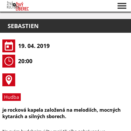
Seznam akcí
SEBASTIEN
O projektu
Pořadatelé
19. 04. 2019
20:00
Hudba
je rocková kapela založená na melodiích, mocných
kytarách a silných sborech.