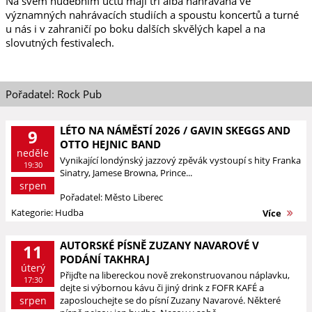
Na svém hudebním účtu mají tři alba nahrávaná ve
významných nahrávacích studiích a spoustu koncertů a turné
u nás i v zahraničí po boku dalších skvělých kapel a na
slovutných festivalech.
Pořadatel: Rock Pub
LÉTO NA NÁMĚSTÍ 2026 / GAVIN SKEGGS AND
9
OTTO HEJNIC BAND
neděle
Vynikající londýnský jazzový zpěvák vystoupí s hity Franka
19:30
Sinatry, Jamese Browna, Prince...
srpen
Pořadatel: Město Liberec
Kategorie: Hudba
Více
AUTORSKÉ PÍSNĚ ZUZANY NAVAROVÉ V
11
PODÁNÍ TAKHRAJ
úterý
Přijďte na libereckou nově zrekonstruovanou náplavku,
17:30
dejte si výbornou kávu či jiný drink z FOFR KAFÉ a
srpen
zaposlouchejte se do písní Zuzany Navarové. Některé