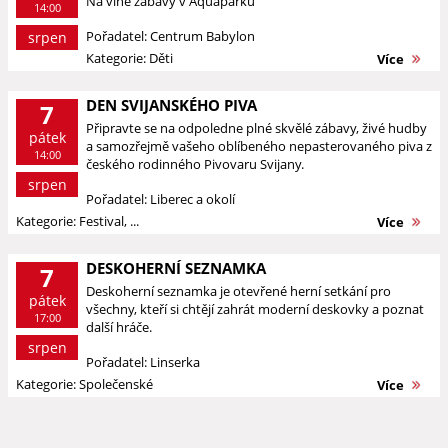
Na vlně zábavy v Aquaparku
14:00
Pořadatel: Centrum Babylon
srpen
Kategorie: Děti
Více
DEN SVIJANSKÉHO PIVA
7
Připravte se na odpoledne plné skvělé zábavy, živé hudby
pátek
a samozřejmě vašeho oblíbeného nepasterovaného piva z
14:00
českého rodinného Pivovaru Svijany.
srpen
Pořadatel: Liberec a okolí
Kategorie: Festival, ...
Více
DESKOHERNÍ SEZNAMKA
7
Deskoherní seznamka je otevřené herní setkání pro
pátek
všechny, kteří si chtějí zahrát moderní deskovky a poznat
17:00
další hráče.
srpen
Pořadatel: Linserka
Kategorie: Společenské
Více