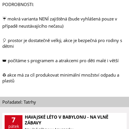
PODROBNOSTI:
☔️ mokrá varianta NENÍ zajištěná (bude vyhlášená pouze v
případě neustávajícího nečasu)
🎈 prostor je dostatečně velký, akce je bezpečná pro rodiny s
dětmi
👑 počítáme s programem a atrakcemi pro děti malé i větší
♻️ akce má za cíl produkovat minimální množství odpadu a
plastů
Pořadatel: Tatrhy
HAVAJSKÉ LÉTO V BABYLONU - NA VLNĚ
7
ZÁBAVY
pátek