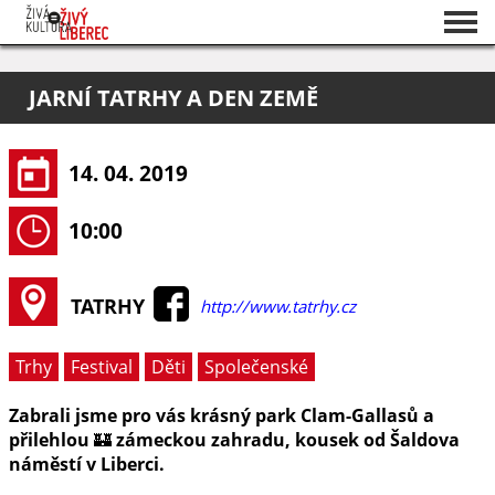
Seznam akcí
JARNÍ TATRHY A DEN ZEMĚ
O projektu
Pořadatelé
14. 04. 2019
10:00
TATRHY
http://www.tatrhy.cz
Trhy
Festival
Děti
Společenské
Zabrali jsme pro vás krásný park Clam-Gallasů a
přilehlou 🏰 zámeckou zahradu, kousek od Šaldova
náměstí v Liberci.