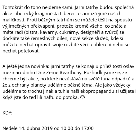
Tontokrát do toho nejdeme sami. Jarní tatrhy budou společná
akce Liberecký kraj, města Liberec a samozřejmě našich
maličkostí. Proti běžným tatrhům se můžete těšit na spoustu
výjimečných překvapení, protože kromě všeho, co znáte a
máte rádi (bistra, kavárny, cukrárny, designéři a tvůrci) se
dočkáte také řemeslných dílen, nové sekce služeb, kde si
můžete nechat opravit svoje rozbité věci a oblečení nebo se
nechat potetovat.
A ještě jedna novinka: jarní tatrhy se konají u příležitosti oslav
mezinárodního Dne Země #earthday. Rozhodli jsme se, že
chceme být akce, po které nezůstává na světě tuna odpadků a
že z ochrany planety uděláme pěkné téma. Ale jako vždycky:
uděláme to trochu jinak a tuhle naší ekopropagandu si užijete i
když jste do teď lili naftu do potoka. 🙂
KDY:
Neděle 14. dubna 2019 od 10:00 do 17:00