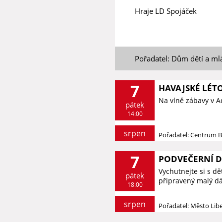
Hraje LD Spojáček
Pořadatel: Dům dětí a ml
7
HAVAJSKÉ LÉT
Na vlně zábavy v 
pátek
14:00
srpen
Pořadatel: Centrum 
7
PODVEČERNÍ 
Vychutnejte si s d
pátek
připravený malý dá
18:00
srpen
Pořadatel: Město Lib