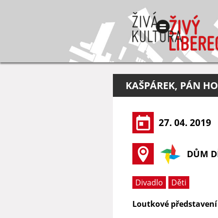
KAŠPÁREK, PÁN H
27. 04. 2019
DŮM DĚ
Divadlo
Děti
Loutkové představení 