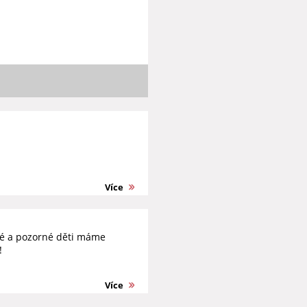
Více
tré a pozorné děti máme
!
Více