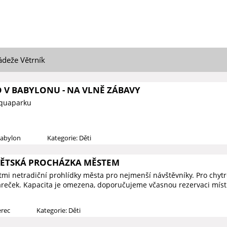
ádeže Větrník
O V BABYLONU - NA VLNĚ ZÁBAVY
Aquaparku
Babylon
Kategorie: Děti
DĚTSKÁ PROCHÁZKA MĚSTEM
ětmi netradiční prohlídky města pro nejmenší návštěvníky. Pro chy
reček. Kapacita je omezena, doporučujeme včasnou rezervaci míst
erec
Kategorie: Děti