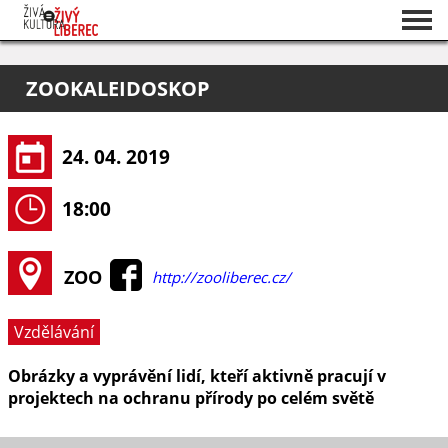
Seznam akcí
ZOOKALEIDOSKOP
O projektu
Pořadatelé
24. 04. 2019
18:00
ZOO
http://zooliberec.cz/
Vzdělávání
Obrázky a vyprávění lidí, kteří aktivně pracují v
projektech na ochranu přírody po celém světě