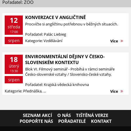
Pořadatel: ZOO
KONVERZACE V ANGLIČTINĚ
12
Procvičte si angličtinu potřebnou v běžných situacích.
středa
17:00
Pořadatel: Palác Liebieg
srpen
Kategorie: Vzdělávání
Více
ENVIRONMENTÁLNÍ DĚJINY V ČESKO-
18
SLOVENSKÉM KONTEXTU
úterý
Blok VI. Filmový seminář - Probíhá v rámci semináře
13:30
Česko-slovenské vztahy / Slovensko-české vztahy.
srpen
Pořadatel: Krajská vědecká knihovna
Kategorie: Přednáška, ...
Více
SEZNAM AKCÍ
O NÁS
TIŠTĚNÁ VERZE
PODPOŘTE NÁS
POŘADATELÉ
KONTAKT