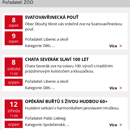
Pořadatel: ZOO
SVATOVAVŘINECKÁ POUŤ
8
Obec Dlouhý Most vás srdečně zve na Svatovavřineckou
srpen
pouť.
9
Pořadatel: Liberec a okolí
srpen
Kategorie: Děti, ...
Více
CHATA SEVERÁK SLAVÍ 100 LET
8
Chata Severák zve na oslavu 100. výročí s tradičním
sobota
prázdninovým kolotočem a klouzačkou.
11:00
Pořadatel: Liberec a okolí
srpen
Kategorie: Děti, ...
Více
OPÉKÁNÍ BUŘTŮ S ŽIVOU HUDBOU 60+
12
Hudební setkání s harmonikářem Jaroslavem Hruškou.
středa
11:00
Pořadatel: Palác Liebieg
srpen
Kategorie: Společenské, ...
Více