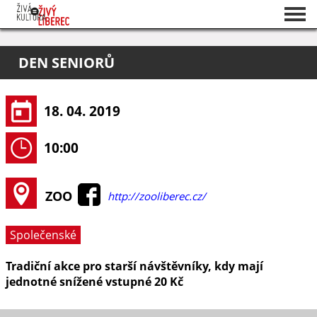
Seznam akcí
DEN SENIORŮ
O projektu
Pořadatelé
18. 04. 2019
10:00
ZOO
http://zooliberec.cz/
Společenské
Tradiční akce pro starší návštěvníky, kdy mají
jednotné snížené vstupné 20 Kč