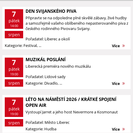
DEN SVIJANSKÉHO PIVA
7
Připravte se na odpoledne plné skvělé zábavy, živé hudby
pátek
a samozřejmě vašeho oblíbeného nepasterovaného piva z
14:00
českého rodinného Pivovaru Svijany.
srpen
Pořadatel: Liberec a okolí
Kategorie: Festival, ...
Více
MUZIKÁL POSLÁNÍ
7
Liberecká premiéra nového muzikálu
pátek
19:00
Pořadatel: Lidové sady
srpen
Kategorie: Divadlo, ...
Více
LÉTO NA NÁMĚSTÍ 2026 / KRÁTKÉ SPOJENÍ
7
OPEN AIR
pátek
Vystoupí Jarret a jeho host Nevermore a Kosmonaut
19:00
Pořadatel: Město Liberec
srpen
Kategorie: Hudba
Více