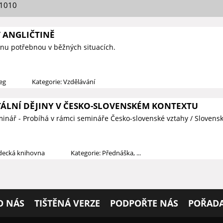
01010
 ANGLIČTINĚ
tinu potřebnou v běžných situacích.
ieg
Kategorie: Vzdělávání
LNÍ DĚJINY V ČESKO-SLOVENSKÉM KONTEXTU
eminář - Probíhá v rámci semináře Česko-slovenské vztahy / Slovensk
ědecká knihovna
Kategorie: Přednáška, ...
O NÁS
TIŠTĚNÁ VERZE
PODPOŘTE NÁS
POŘADA