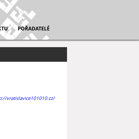
KTU
POŘADATELÉ
p://vratislavice101010.cz/