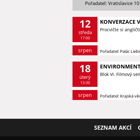
Pořadatel: Vratislavice 1
12
KONVERZACE V
Procvičte si anglič
středa
17:00
srpen
Pořadatel: Palác Lieb
18
ENVIRONMENTÁ
Blok VI. Filmový s
úterý
13:30
srpen
Pořadatel: Krajská v
SEZNAM AKCÍ