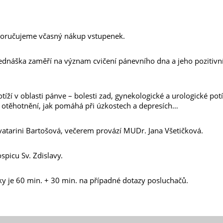
poručujeme včasný nákup vstupenek.
řednáška zaměří na význam cvičení pánevního dna a jeho pozitivní
otíží v oblasti pánve – bolesti zad, gynekologické a urologické po
 otěhotnění, jak pomáhá při úzkostech a depresích…
vatarini Bartošová, večerem provází MUDr. Jana Všetičková.
picu Sv. Zdislavy.
 je 60 min. + 30 min. na případné dotazy posluchačů.