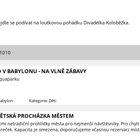
řijďte se podívat na loutkovou pohádku Divadélka Koloběžka.
01010
O V BABYLONU - NA VLNĚ ZÁBAVY
Aquaparku
Babylon
Kategorie: Děti
DĚTSKÁ PROCHÁZKA MĚSTEM
ětmi netradiční prohlídky města pro nejmenší návštěvníky. Pro chy
reček. Kapacita je omezena, doporučujeme včasnou rezervaci míst