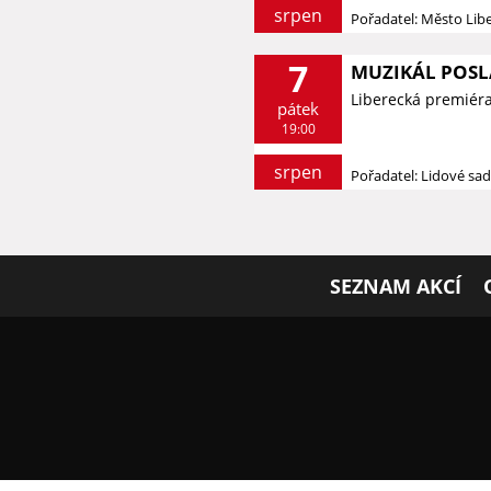
srpen
Pořadatel: Město Lib
7
MUZIKÁL POSL
Liberecká premiér
pátek
19:00
srpen
Pořadatel: Lidové sa
SEZNAM AKCÍ