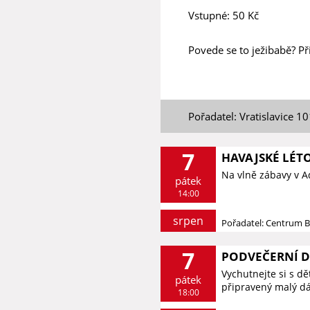
Vstupné: 50 Kč
Povede se to ježibabě? P
Pořadatel: Vratislavice 1
7
HAVAJSKÉ LÉT
Na vlně zábavy v 
pátek
14:00
srpen
Pořadatel: Centrum 
7
PODVEČERNÍ 
Vychutnejte si s d
pátek
připravený malý dá
18:00