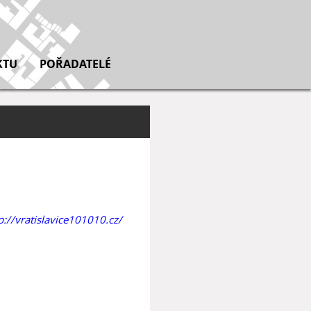
KTU
POŘADATELÉ
p://vratislavice101010.cz/