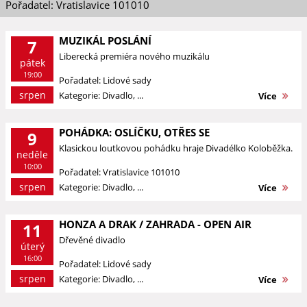
Pořadatel: Vratislavice 101010
MUZIKÁL POSLÁNÍ
7
Liberecká premiéra nového muzikálu
pátek
19:00
Pořadatel: Lidové sady
srpen
Kategorie: Divadlo, ...
Více
POHÁDKA: OSLÍČKU, OTŘES SE
9
Klasickou loutkovou pohádku hraje Divadélko Koloběžka.
neděle
10:00
Pořadatel: Vratislavice 101010
srpen
Kategorie: Divadlo, ...
Více
HONZA A DRAK / ZAHRADA - OPEN AIR
11
Dřevěné divadlo
úterý
16:00
Pořadatel: Lidové sady
srpen
Kategorie: Divadlo, ...
Více