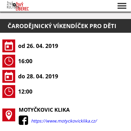
Seznam akcí
ČARODĚJNICKÝ VÍKENDÍČEK PRO DĚTI
O projektu
Pořadatelé
od 26. 04. 2019
16:00
do 28. 04. 2019
12:00
MOTYČKOVIC KLIKA
https://www.motyckovicklika.cz/