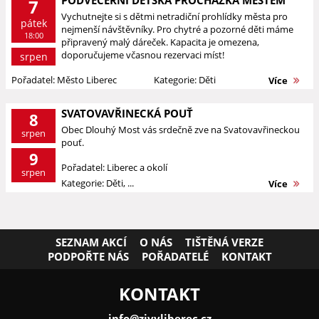
PODVEČERNÍ DĚTSKÁ PROCHÁZKA MĚSTEM
7
Vychutnejte si s dětmi netradiční prohlídky města pro
pátek
nejmenší návštěvníky. Pro chytré a pozorné děti máme
18:00
připravený malý dáreček. Kapacita je omezena,
doporučujeme včasnou rezervaci míst!
srpen
Pořadatel: Město Liberec
Kategorie: Děti
Více
SVATOVAVŘINECKÁ POUŤ
8
Obec Dlouhý Most vás srdečně zve na Svatovavřineckou
srpen
pouť.
9
Pořadatel: Liberec a okolí
srpen
Kategorie: Děti, ...
Více
SEZNAM AKCÍ
O NÁS
TIŠTĚNÁ VERZE
PODPOŘTE NÁS
POŘADATELÉ
KONTAKT
KONTAKT
info@zivyliberec.cz