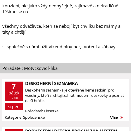
kouzlení, ale jako vždy neobyčejně, zajímavě a netradičně.
Těšíme se na
všechny odvážlivce, kteří se nebojí být chvilku bez mámy a
táty a chtějí
si společně s námi užít víkend plný her, tvoření a zábavy.
Pořadatel: Motyčkovic klika
DESKOHERNÍ SEZNAMKA
7
Deskoherní seznamka je otevřené herní setkání pro
pátek
všechny, kteří si chtějí zahrát moderní deskovky a poznat
17:00
další hráče.
srpen
Pořadatel: Linserka
Kategorie: Společenské
Více