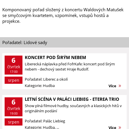
Komponovaný pořad složený z koncertu Waldových Matušek
se smyčcovým kvartetem, vzpomínek, vstupů hostů a
projekce.
Pořadatel: Lidové sady
KONCERT POD ŠIRÝM NEBEM
6
Liberecká náplavka před FofrKafe: koncert pod širým
čtvrtek
nebem - dechový sextet Hraje Rudolf.
17:00
Pořadatel: Liberec a okolí
srpen
Kategorie: Hudba
Více
LETNÍ SCÉNA V PALÁCI LIEBIEG - ETEREA TRIO
6
Show plná filmové hudby, současných a klasických hitů v
čtvrtek
originálním podání
19:00
Pořadatel: Palác Liebieg
srpen
Kategorie: Hudba, ...
Více