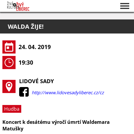
Seznam akcí
WALDA ŽIJE!
O projektu
Pořadatelé
24. 04. 2019
19:30
LIDOVÉ SADY
http://www.lidovesadyliberec.cz/cz
Hudba
Koncert k desátému výročí úmrtí Waldemara
Matušky