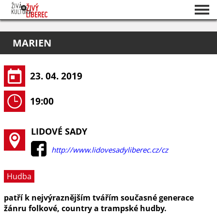
Seznam akcí
MARIEN
O projektu
Pořadatelé
23. 04. 2019
19:00
LIDOVÉ SADY
http://www.lidovesadyliberec.cz/cz
Hudba
patří k nejvýraznějším tvářím současné generace
žánru folkové, country a trampské hudby.