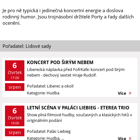
Je pro ně typická i jedinečná koncertní energie a doslova
rodinný humor. Jsou trojnásobní držitelé Porty a řady dalších
ocenění.
Pořadatel: Lidové sady
KONCERT POD ŠIRÝM NEBEM
6
Liberecká náplavka před FofrKafe: koncert pod širým
čtvrtek
nebem - dechový sextet Hraje Rudolf.
17:00
Pořadatel: Liberec a okolí
srpen
Kategorie: Hudba
Více
LETNÍ SCÉNA V PALÁCI LIEBIEG - ETEREA TRIO
6
Show plná filmové hudby, současných a klasických hitů v
čtvrtek
originálním podání
19:00
Pořadatel: Palác Liebieg
srpen
Kategorie: Hudba, ...
Více