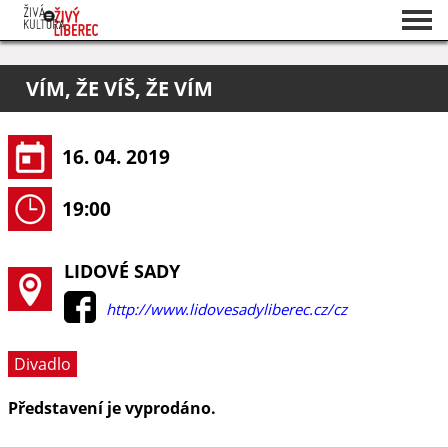
Seznam akcí
VÍM, ŽE VÍŠ, ŽE VÍM
O projektu
Pořadatelé
16. 04. 2019
19:00
LIDOVÉ SADY
http://www.lidovesadyliberec.cz/cz
Divadlo
Představení je vyprodáno.