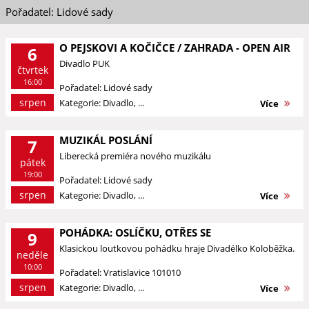
Pořadatel: Lidové sady
O PEJSKOVI A KOČIČCE / ZAHRADA - OPEN AIR
6
Divadlo PUK
čtvrtek
16:00
Pořadatel: Lidové sady
srpen
Kategorie: Divadlo, ...
Více
MUZIKÁL POSLÁNÍ
7
Liberecká premiéra nového muzikálu
pátek
19:00
Pořadatel: Lidové sady
srpen
Kategorie: Divadlo, ...
Více
POHÁDKA: OSLÍČKU, OTŘES SE
9
Klasickou loutkovou pohádku hraje Divadélko Koloběžka.
neděle
10:00
Pořadatel: Vratislavice 101010
srpen
Kategorie: Divadlo, ...
Více