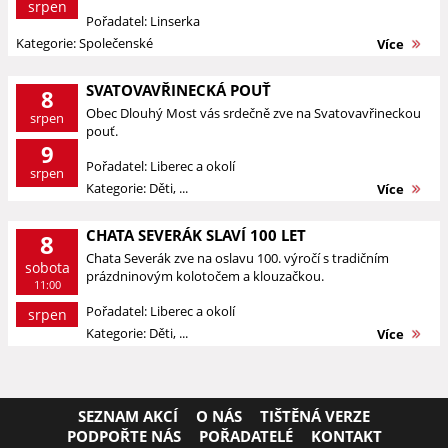
srpen
Pořadatel: Linserka
Kategorie: Společenské
Více
SVATOVAVŘINECKÁ POUŤ
8
Obec Dlouhý Most vás srdečně zve na Svatovavřineckou
srpen
pouť.
9
Pořadatel: Liberec a okolí
srpen
Kategorie: Děti, ...
Více
CHATA SEVERÁK SLAVÍ 100 LET
8
Chata Severák zve na oslavu 100. výročí s tradičním
sobota
prázdninovým kolotočem a klouzačkou.
11:00
Pořadatel: Liberec a okolí
srpen
Kategorie: Děti, ...
Více
SEZNAM AKCÍ
O NÁS
TIŠTĚNÁ VERZE
PODPOŘTE NÁS
POŘADATELÉ
KONTAKT