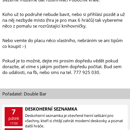
Koho už to podruhé nebude bavit, nebo si přihlásí pozdě a už
na něj nezbyde místo (hra je pro max 6 hráčů) tak vybereme
něco z pomalu se rozrůstající knihovničky.
Nebo vemte do placu něco vlastního, nebráním se ani tipům
co koupit :-)
Pokud je to možné, dejte mi prosím dopředu vědět pokud
dorazíte, ať víme s jakým počtem dopředu počítat. Bud sem
do události, na fb, nebo sms na tel. 777 925 030.
Pořadatel: Double Bar
DESKOHERNÍ SEZNAMKA
7
Deskoherní seznamka je otevřené herní setkání pro
pátek
všechny, kteří si chtějí zahrát moderní deskovky a poznat
17:00
další hráče.