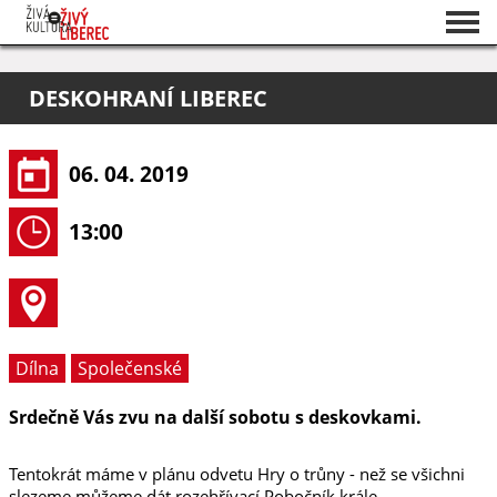
Seznam akcí
DESKOHRANÍ LIBEREC
O projektu
Pořadatelé
06. 04. 2019
13:00
Dílna
Společenské
Srdečně Vás zvu na další sobotu s deskovkami.
Tentokrát máme v plánu odvetu Hry o trůny - než se všichni
slezeme můžeme dát rozehřívací Pobočník krále.