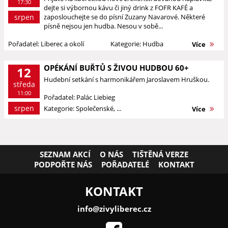
17:30
dejte si výbornou kávu či jiný drink z FOFR KAFÉ a
srpen
zaposlouchejte se do písní Zuzany Navarové. Některé
písně nejsou jen hudba. Nesou v sobě...
Pořadatel: Liberec a okolí
Kategorie: Hudba
Více
OPÉKÁNÍ BUŘTŮ S ŽIVOU HUDBOU 60+
12
Hudební setkání s harmonikářem Jaroslavem Hruškou.
středa
11:00
Pořadatel: Palác Liebieg
srpen
Kategorie: Společenské, ...
Více
SEZNAM AKCÍ
O NÁS
TIŠTĚNÁ VERZE
PODPOŘTE NÁS
POŘADATELÉ
KONTAKT
KONTAKT
info@zivyliberec.cz