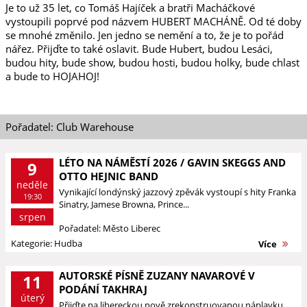
Je to už 35 let, co Tomáš Hajíček a bratři Macháčkové
vystoupili poprvé pod názvem HUBERT MACHÁNĚ. Od té doby
se mnohé změnilo. Jen jedno se nemění a to, že je to pořád
nářez. Přijďte to také oslavit. Bude Hubert, budou Lesáci,
budou hity, bude show, budou hosti, budou holky, bude chlast
a bude to HOJAHOJ!
Pořadatel: Club Warehouse
LÉTO NA NÁMĚSTÍ 2026 / GAVIN SKEGGS AND
9
OTTO HEJNIC BAND
neděle
Vynikající londýnský jazzový zpěvák vystoupí s hity Franka
19:30
Sinatry, Jamese Browna, Prince...
srpen
Pořadatel: Město Liberec
Kategorie: Hudba
Více
AUTORSKÉ PÍSNĚ ZUZANY NAVAROVÉ V
11
PODÁNÍ TAKHRAJ
úterý
Přijďte na libereckou nově zrekonstruovanou náplavku,