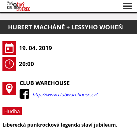
Seznam akcí
HUBERT MACHÁNĚ + LESSYHO WOHEŇ
O projektu
Pořadatelé
19. 04. 2019
20:00
CLUB WAREHOUSE
http://www.clubwarehouse.cz/
Hudba
Liberecká punkrocková legenda slaví jubileum.