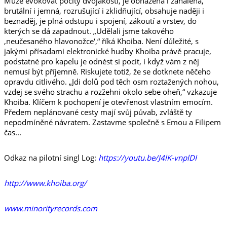
Může evokovat pocity dvojakosti, je obnažená i zahalená,
brutální i jemná, rozrušující i zklidňující, obsahuje naději i
beznaděj, je plná odstupu i spojení, zákoutí a vrstev, do
kterých se dá zapadnout. „Udělali jsme takového
‚neučesaného hlavonožce‘,“ říká Khoiba. Není důležité, s
jakými přísadami elektronické hudby Khoiba právě pracuje,
podstatné pro kapelu je odnést si pocit, i když vám z něj
nemusí být příjemně. Riskujete totiž, že se dotknete něčeho
opravdu citlivého. „Jdi dolů pod těch osm roztažených nohou,
vzdej se svého strachu a rozžehni okolo sebe oheň,“ vzkazuje
Khoiba. Klíčem k pochopení je otevřenost vlastním emocím.
Předem neplánované cesty mají svůj půvab, zvláště ty
nepodmíněné návratem. Zastavme společně s Emou a Filipem
čas...
Odkaz na pilotní singl Log:
https://youtu.be/J4lK-vnplDI
http://www.khoiba.org/
www.minorityrecords.com