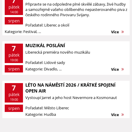
7
Připravte se na odpoledne plné skvělé zábavy, živé hudby
pátek
a samozřejmě vašeho oblíbeného nepasterovaného piva z
14:00
českého rodinného Pivovaru Svijany.
srpen
Pořadatel: Liberec a okolí
Kategorie: Festival, ...
Více
MUZIKÁL POSLÁNÍ
7
Liberecká premiéra nového muzikálu
pátek
19:00
Pořadatel: Lidové sady
srpen
Kategorie: Divadlo, ...
Více
LÉTO NA NÁMĚSTÍ 2026 / KRÁTKÉ SPOJENÍ
7
OPEN AIR
pátek
Vystoupí Jarret a jeho host Nevermore a Kosmonaut
19:00
Pořadatel: Město Liberec
srpen
Kategorie: Hudba
Více