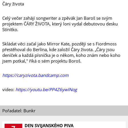
Čáry života
Celý večer zahájí songwriter a zpěvák Jan Baroš se svým
projektem ČÁRY ŽIVOTA, který loni vydal debutovou desku
Stínítko.
Skládat věci začal jako Mirror Kate, později se s Fiordmoss
přestěhoval do Berlína, kde založil Čáry života. „Čáry jsou
deníček a každá písnička je o někom, koho znám nebo koho
jsem potkal," říká o sém projektu Boroš.
https://caryzivota.bandcamp.com
video:
https://youtu.be/PP4Z6ywlNog
Pořadatel: Bunkr
DEN SVIJANSKÉHO PIVA