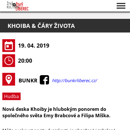
Seznam akcí
KHOIBA & ČÁRY ŽIVOTA
O projektu
Pořadatelé
19. 04. 2019
20:00
BUNKR
http://bunkrliberec.cz/
Hudba
Nová deska Khoiby je hlubokým ponorem do
společného světa Emy Brabcové a Filipa Míška.