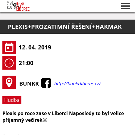
Seznam akcí
PLEXIS+PROZATIMNÍ ŘEŠENÍ+HAKMAK
O projektu
Pořadatelé
12. 04. 2019
21:00
BUNKR
http://bunkrliberec.cz/
Hudba
Plexis po roce zase v Liberci Naposledy to byl velice
příjemný večírek😁