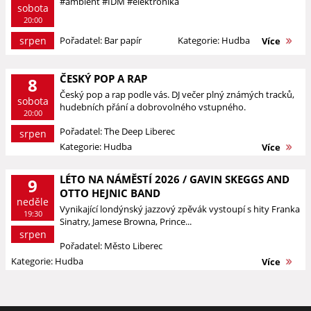
#ambient #IDM #elektronika
sobota
20:00
srpen
Pořadatel: Bar papír
Kategorie: Hudba
Více
ČESKÝ POP A RAP
8
Český pop a rap podle vás. DJ večer plný známých tracků,
sobota
hudebních přání a dobrovolného vstupného.
20:00
Pořadatel: The Deep Liberec
srpen
Kategorie: Hudba
Více
LÉTO NA NÁMĚSTÍ 2026 / GAVIN SKEGGS AND
9
OTTO HEJNIC BAND
neděle
Vynikající londýnský jazzový zpěvák vystoupí s hity Franka
19:30
Sinatry, Jamese Browna, Prince...
srpen
Pořadatel: Město Liberec
Kategorie: Hudba
Více