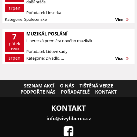
další hráče.
srpen
Pořadatel: Linserka
Kategorie: Společenské
Více
MUZIKÁL POSLÁNÍ
7
Liberecká premiéra nového muzikálu
pátek
19:00
Pořadatel: Lidové sady
srpen
Kategorie: Divadlo, ...
Více
SEZNAM AKCÍ
O NÁS
TIŠTĚNÁ VERZE
PODPOŘTE NÁS
POŘADATELÉ
KONTAKT
KONTAKT
info@zivyliberec.cz