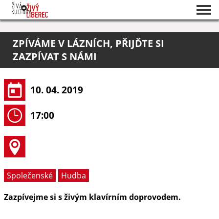
Seznam akcí
ZPÍVÁME V LÁZNÍCH, PŘIJĎTE SI
O projektu
ZAZPÍVAT S NÁMI
Pořadatelé
10. 04. 2019
17:00
Společenské
Hudba
Zazpívejme si s živým klavírním doprovodem.