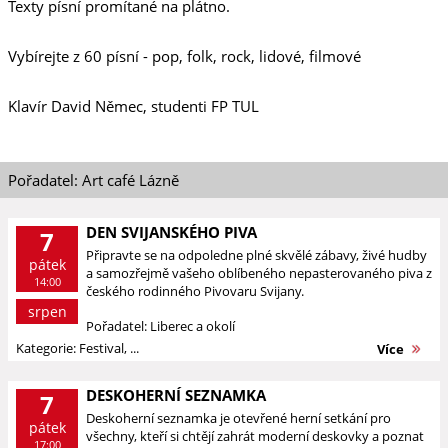
Texty písní promítané na plátno.
Vybírejte z 60 písní - pop, folk, rock, lidové, filmové
Klavír David Němec, studenti FP TUL
Pořadatel: Art café Lázně
DEN SVIJANSKÉHO PIVA
7
Připravte se na odpoledne plné skvělé zábavy, živé hudby
pátek
a samozřejmě vašeho oblíbeného nepasterovaného piva z
14:00
českého rodinného Pivovaru Svijany.
srpen
Pořadatel: Liberec a okolí
Kategorie: Festival, ...
Více
DESKOHERNÍ SEZNAMKA
7
Deskoherní seznamka je otevřené herní setkání pro
pátek
všechny, kteří si chtějí zahrát moderní deskovky a poznat
17:00