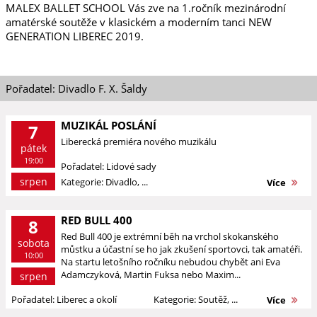
MALEX BALLET SCHOOL Vás zve na 1.ročník mezinárodní
amatérské soutěže v klasickém a moderním tanci NEW
GENERATION LIBEREC 2019.
Pořadatel: Divadlo F. X. Šaldy
MUZIKÁL POSLÁNÍ
7
Liberecká premiéra nového muzikálu
pátek
19:00
Pořadatel: Lidové sady
srpen
Kategorie: Divadlo, ...
Více
RED BULL 400
8
Red Bull 400 je extrémní běh na vrchol skokanského
sobota
můstku a účastní se ho jak zkušení sportovci, tak amatéři.
10:00
Na startu letošního ročníku nebudou chybět ani Eva
Adamczyková, Martin Fuksa nebo Maxim...
srpen
Pořadatel: Liberec a okolí
Kategorie: Soutěž, ...
Více