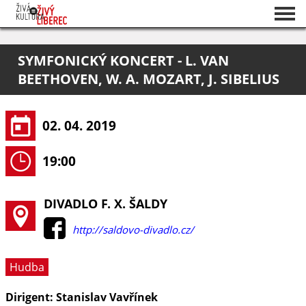
Seznam akcí
SYMFONICKÝ KONCERT - L. VAN
O projektu
BEETHOVEN, W. A. MOZART, J. SIBELIUS
Pořadatelé
02. 04. 2019
19:00
DIVADLO F. X. ŠALDY
http://saldovo-divadlo.cz/
Hudba
Dirigent: Stanislav Vavřínek