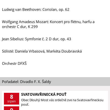
Ludwig van Beethoven: Coriolan, op. 62
Wolfgang Amadeus Mozart: Koncert pro flétnu, harfu a
orchestr C dur, K 299
Jean Sibelius: Symfonie č. 2 D dur, op. 43
Sólisté: Daniela Vrbasová, Markéta Doubravská
Orchestr DFXŠ
Pořadatel: Divadlo F. X. Šaldy
SVATOVAVŘINECKÁ POUŤ
8
Obec Dlouhý Most vás srdečně zve na Svatovavřineckou
srpen
pouť.