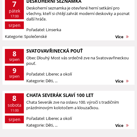
DESKOHERNÍ SEZNAMKA
7
Deskoherní seznamka je otevřené herní setkání pro
pátek
všechny, kteří si chtějí zahrát moderní deskovky a poznat
17:00
další hráče.
srpen
Pořadatel: Linserka
Kategorie: Společenské
Více
SVATOVAVŘINECKÁ POUŤ
8
Obec Dlouhý Most vás srdečně zve na Svatovavřineckou
srpen
pouť.
9
Pořadatel: Liberec a okolí
srpen
Kategorie: Děti, ...
Více
CHATA SEVERÁK SLAVÍ 100 LET
8
Chata Severák zve na oslavu 100. výročí s tradičním
sobota
prázdninovým kolotočem a klouzačkou.
11:00
Pořadatel: Liberec a okolí
srpen
Kategorie: Děti, ...
Více