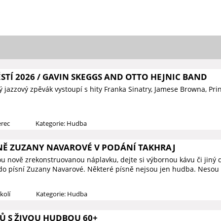
TÍ 2026 / GAVIN SKEGGS AND OTTO HEJNIC BAND
ý jazzový zpěvák vystoupí s hity Franka Sinatry, Jamese Browna, Prin
erec
Kategorie: Hudba
NĚ ZUZANY NAVAROVÉ V PODÁNÍ TAKHRAJ
kou nově zrekonstruovanou náplavku, dejte si výbornou kávu či jiný 
do písní Zuzany Navarové. Některé písně nejsou jen hudba. Nesou v
kolí
Kategorie: Hudba
Ů S ŽIVOU HUDBOU 60+