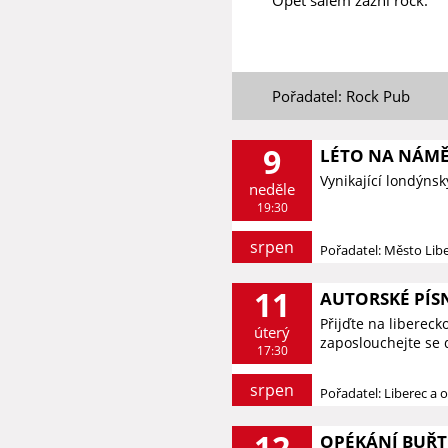
Pořadatel: Rock Pub
9
LÉTO NA NÁMĚS
Vynikající londýnsk
neděle
19:30
srpen
Pořadatel: Město Lib
11
AUTORSKÉ PÍS
Přijďte na liberec
úterý
zaposlouchejte se 
17:30
srpen
Pořadatel: Liberec a o
12
OPÉKÁNÍ BUŘT