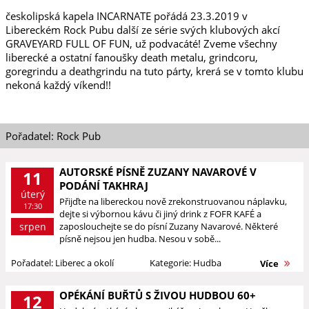
českolipská kapela INCARNATE pořádá 23.3.2019 v
Libereckém Rock Pubu další ze série svých klubových akcí
GRAVEYARD FULL OF FUN, už podvacáté! Zveme všechny
liberecké a ostatní fanoušky death metalu, grindcoru,
goregrindu a deathgrindu na tuto párty, krerá se v tomto klubu
nekoná každý víkend!!
Pořadatel: Rock Pub
AUTORSKÉ PÍSNĚ ZUZANY NAVAROVÉ V
11
PODÁNÍ TAKHRAJ
úterý
Přijďte na libereckou nově zrekonstruovanou náplavku,
17:30
dejte si výbornou kávu či jiný drink z FOFR KAFÉ a
srpen
zaposlouchejte se do písní Zuzany Navarové. Některé
písně nejsou jen hudba. Nesou v sobě...
Pořadatel: Liberec a okolí
Kategorie: Hudba
Více
OPÉKÁNÍ BUŘTŮ S ŽIVOU HUDBOU 60+
12