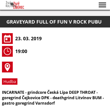
Seznam akcí
GRAVEYARD FULL OF FUN V ROCK PUBU
O projektu
Pořadatelé
23. 03. 2019
19:00
Hudba
INCARNATE - grindcore Česká Lípa DEEP THROAT -
goregrind Čejkovice DPK - deathgrind Litvínov BUM -
gastro goregrind Varnsdorf