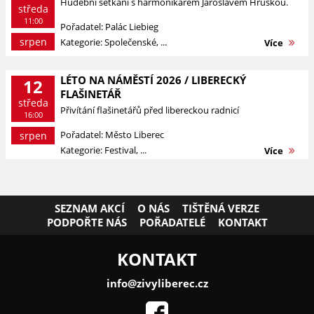
Hudební setkání s harmonikářem Jaroslavem Hruškou.
středa
11:00
Pořadatel: Palác Liebieg
srpen
Kategorie: Společenské, ...
Více
LÉTO NA NÁMĚSTÍ 2026 / LIBERECKÝ
12
FLAŠINETÁŘ
středa
Přivítání flašinetářů před libereckou radnicí
16:00
Pořadatel: Město Liberec
srpen
Kategorie: Festival, ...
Více
SEZNAM AKCÍ
O NÁS
TIŠTĚNÁ VERZE
PODPOŘTE NÁS
POŘADATELÉ
KONTAKT
KONTAKT
info@zivyliberec.cz