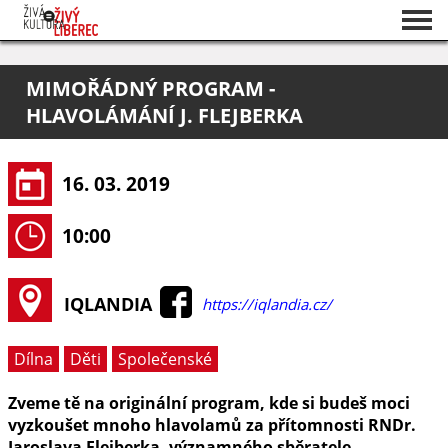
Seznam akcí
MIMOŘÁDNÝ PROGRAM -
O projektu
HLAVOLÁMÁNÍ J. FLEJBERKA
Pořadatelé
16. 03. 2019
10:00
IQLANDIA
https://iqlandia.cz/
Dílna
Děti
Společenské
Zveme tě na originální program, kde si budeš moci
vyzkoušet mnoho hlavolamů za přítomnosti RNDr.
Jaroslava Flejberka, významného sběratele