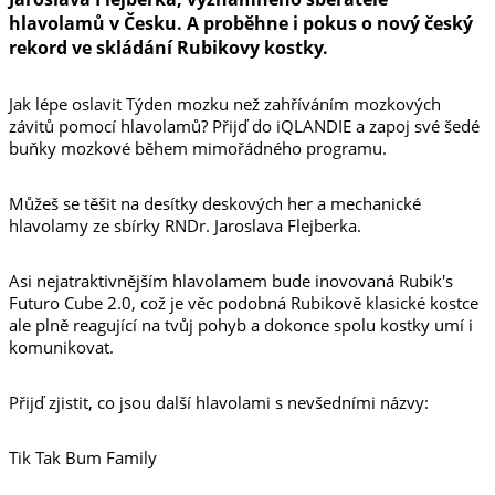
hlavolamů v Česku. A proběhne i pokus o nový český
rekord ve skládání Rubikovy kostky.
Jak lépe oslavit Týden mozku než zahříváním mozkových
závitů pomocí hlavolamů? Přijď do iQLANDIE a zapoj své šedé
buňky mozkové během mimořádného programu.
Můžeš se těšit na desítky deskových her a mechanické
hlavolamy ze sbírky RNDr. Jaroslava Flejberka.
Asi nejatraktivnějším hlavolamem bude inovovaná Rubik's
Futuro Cube 2.0, což je věc podobná Rubikově klasické kostce
ale plně reagující na tvůj pohyb a dokonce spolu kostky umí i
komunikovat.
Přijď zjistit, co jsou další hlavolami s nevšedními názvy:
Tik Tak Bum Family