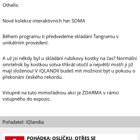
Othello
Nové kolekce interaktivních her SOMA
Během programu ti předvedeme skládání Tangramu v
unikátním provedení.
A už jsi někdy byl u skládání rubikovy kostky na čas? Normální
smrtelník by kostkou sotva třikrát otočil a největší mistři ji již
mají složenou! V iQLANDII budeš mít možnost být u pokusu o
překonání českého rekordu.
Vstupné na tuto mimořádnou akci je ZDARMA v rámci
vstupného do expozic.
Pořadatel: iQlandia
POHÁDKA: OSLÍČKU, OTŘES SE