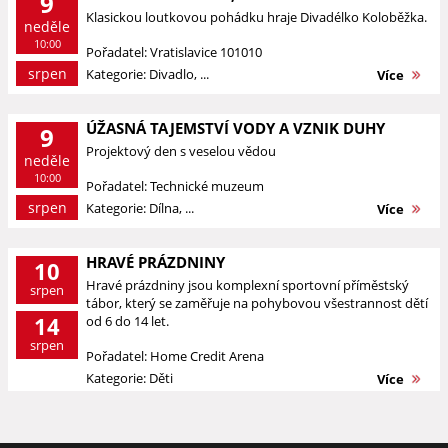
9
Klasickou loutkovou pohádku hraje Divadélko Koloběžka.
neděle
10:00
Pořadatel: Vratislavice 101010
srpen
Kategorie: Divadlo, ...
Více
ÚŽASNÁ TAJEMSTVÍ VODY A VZNIK DUHY
9
Projektový den s veselou vědou
neděle
10:00
Pořadatel: Technické muzeum
srpen
Kategorie: Dílna, ...
Více
HRAVÉ PRÁZDNINY
10
Hravé prázdniny jsou komplexní sportovní příměstský
srpen
tábor, který se zaměřuje na pohybovou všestrannost dětí
14
od 6 do 14 let.
srpen
Pořadatel: Home Credit Arena
Kategorie: Děti
Více