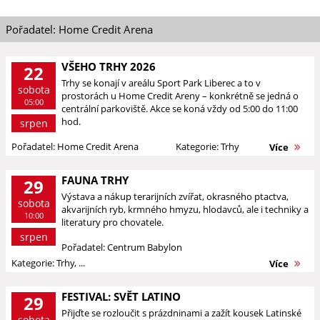
Pořadatel: Home Credit Arena
VŠEHO TRHY 2026
22
Trhy se konají v areálu Sport Park Liberec a to v
sobota
prostorách u Home Credit Areny – konkrétně se jedná o
05:00
centrální parkoviště. Akce se koná vždy od 5:00 do 11:00
hod.
srpen
Pořadatel: Home Credit Arena
Kategorie: Trhy
Více
FAUNA TRHY
29
Výstava a nákup terarijních zvířat, okrasného ptactva,
sobota
akvarijních ryb, krmného hmyzu, hlodavců, ale i techniky a
10:00
literatury pro chovatele.
srpen
Pořadatel: Centrum Babylon
Kategorie: Trhy, ...
Více
FESTIVAL: SVĚT LATINO
29
Přijďte se rozloučit s prázdninami a zažít kousek Latinské
sobota