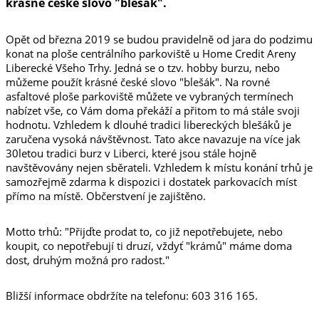
krásné české slovo "blešák".
Opět od března 2019 se budou pravidelně od jara do podzimu
konat na ploše centrálního parkoviště u Home Credit Areny
Liberecké Všeho Trhy. Jedná se o tzv. hobby burzu, nebo
můžeme použít krásné české slovo "blešák". Na rovné
asfaltové ploše parkoviště můžete ve vybraných termínech
nabízet vše, co Vám doma překáží a přitom to má stále svoji
hodnotu. Vzhledem k dlouhé tradici libereckých blešáků je
zaručena vysoká návštěvnost. Tato akce navazuje na více jak
30letou tradici burz v Liberci, které jsou stále hojně
navštěvovány nejen sběrateli. Vzhledem k místu konání trhů je
samozřejmě zdarma k dispozici i dostatek parkovacích míst
přímo na místě. Občerstvení je zajištěno.
Motto trhů: "Přijďte prodat to, co již nepotřebujete, nebo
koupit, co nepotřebují ti druzí, vždyť "krámů" máme doma
dost, druhým možná pro radost."
Bližší informace obdržíte na telefonu: 603 316 165.