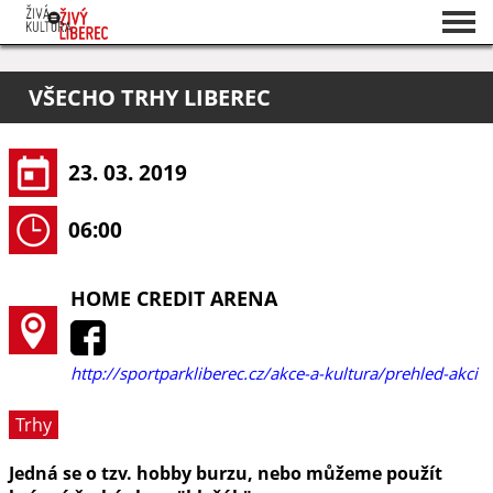
Seznam akcí
VŠECHO TRHY LIBEREC
O projektu
Pořadatelé
23. 03. 2019
06:00
HOME CREDIT ARENA
http://sportparkliberec.cz/akce-a-kultura/prehled-akci
Trhy
Jedná se o tzv. hobby burzu, nebo můžeme použít