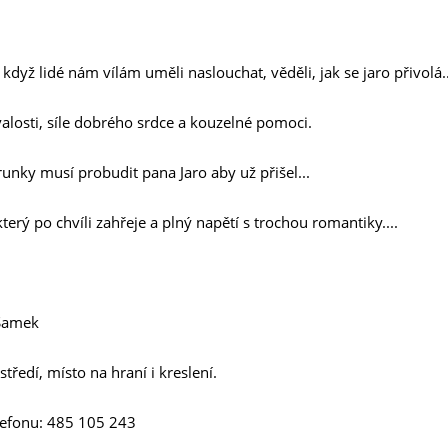
 když lidé nám vílám uměli naslouchat, věděli, jak se jaro přivolá..
alosti, síle dobrého srdce a kouzelné pomoci.
runky musí probudit pana Jaro aby už přišel...
terý po chvíli zahřeje a plný napětí s trochou romantiky....
 Samek
tředí, místo na hraní i kreslení.
lefonu: 485 105 243