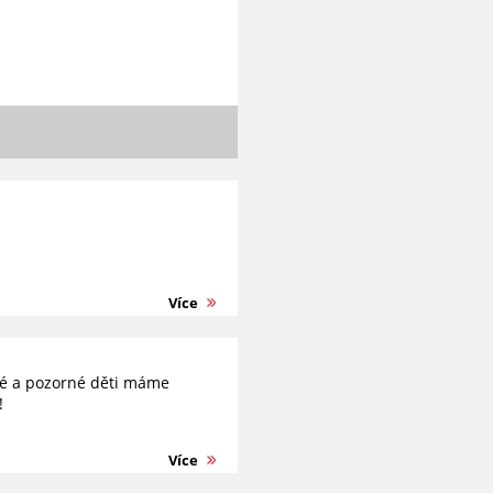
Více
tré a pozorné děti máme
!
Více