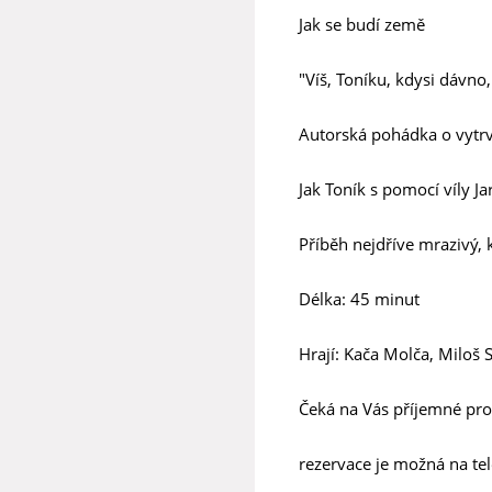
Jak se budí země
"Víš, Toníku, kdysi dávno,
Autorská pohádka o vytrv
Jak Toník s pomocí víly Ja
Příběh nejdříve mrazivý, k
Délka: 45 minut
Hrají: Kača Molča, Miloš
Čeká na Vás příjemné pros
rezervace je možná na te