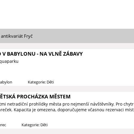
 antikvariát Fryč
O V BABYLONU - NA VLNĚ ZÁBAVY
Aquaparku
Babylon
Kategorie: Děti
DĚTSKÁ PROCHÁZKA MĚSTEM
ětmi netradiční prohlídky města pro nejmenší návštěvníky. Pro chy
reček. Kapacita je omezena, doporučujeme včasnou rezervaci míst
erec
Kategorie: Děti