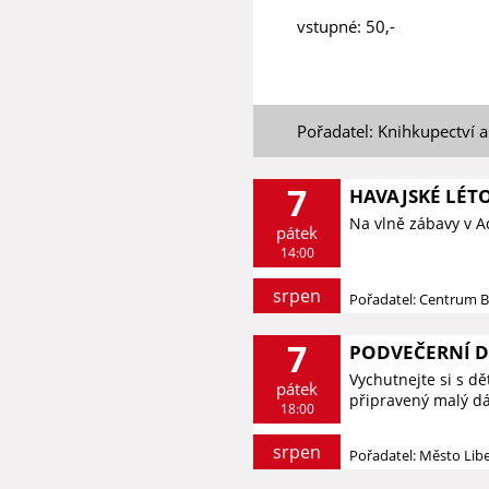
vstupné: 50,-
Pořadatel: Knihkupectví a
7
HAVAJSKÉ LÉT
Na vlně zábavy v 
pátek
14:00
srpen
Pořadatel: Centrum 
7
PODVEČERNÍ 
Vychutnejte si s d
pátek
připravený malý dá
18:00
srpen
Pořadatel: Město Lib