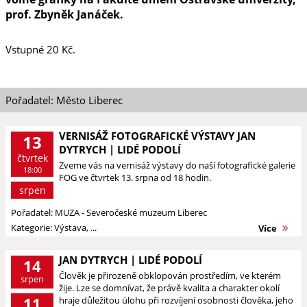
prof. Zbyněk Janáček.
Vstupné 20 Kč.
Pořadatel: Město Liberec
VERNISÁŽ FOTOGRAFICKÉ VÝSTAVY JAN
13
DYTRYCH | LIDÉ PODOLÍ
čtvrtek
Zveme vás na vernisáž výstavy do naší fotografické galerie
18:00
FOG ve čtvrtek 13. srpna od 18 hodin.
srpen
Pořadatel: MUZA - Severočeské muzeum Liberec
Kategorie: Výstava, ...
Více
JAN DYTRYCH | LIDÉ PODOLÍ
14
Člověk je přirozeně obklopován prostředím, ve kterém
srpen
žije. Lze se domnívat, že právě kvalita a charakter okolí
11
hraje důležitou úlohu při rozvíjení osobnosti člověka, jeho