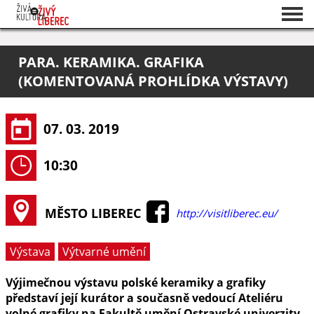
Seznam akcí
PARA. KERAMIKA. GRAFIKA
O projektu
(KOMENTOVANÁ PROHLÍDKA VÝSTAVY)
Pořadatelé
07. 03. 2019
10:30
MĚSTO LIBEREC
http://visitliberec.eu/
Výstava
Výtvarné umění
Výjimečnou výstavu polské keramiky a grafiky
představí její kurátor a současně vedoucí Ateliéru
volné grafiky na Fakultě umění Ostravské univerzity,