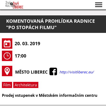
Seznam akcí
KOMENTOVANÁ PROHLÍDKA RADNICE
O projektu
"PO STOPÁCH FILMU"
Pořadatelé
20. 03. 2019
17:00
MĚSTO LIBEREC
http://visitliberec.eu/
Film
Architektura
Prodej vstupenek v Městském informačním centru