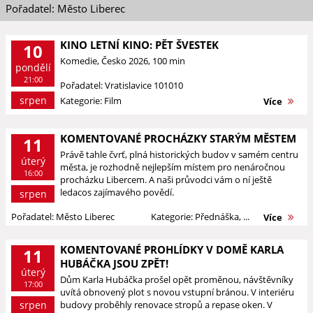
Pořadatel: Město Liberec
KINO LETNÍ KINO: PĚT ŠVESTEK
10
Komedie, Česko 2026, 100 min
pondělí
21:00
Pořadatel: Vratislavice 101010
srpen
Kategorie: Film
Více
KOMENTOVANÉ PROCHÁZKY STARÝM MĚSTEM
11
Právě tahle čvrť, plná historických budov v samém centru
úterý
města, je rozhodně nejlepším místem pro nenáročnou
16:00
procházku Libercem. A naši průvodci vám o ní ještě
ledacos zajímavého povědí.
srpen
Pořadatel: Město Liberec
Kategorie: Přednáška, ...
Více
KOMENTOVANÉ PROHLÍDKY V DOMĚ KARLA
11
HUBÁČKA JSOU ZPĚT!
úterý
Dům Karla Hubáčka prošel opět proměnou, návštěvníky
17:00
uvítá obnovený plot s novou vstupní bránou. V interiéru
srpen
budovy proběhly renovace stropů a repase oken. V